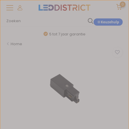
0
Keuzehulp
5 tot 7 jaar garantie
Home