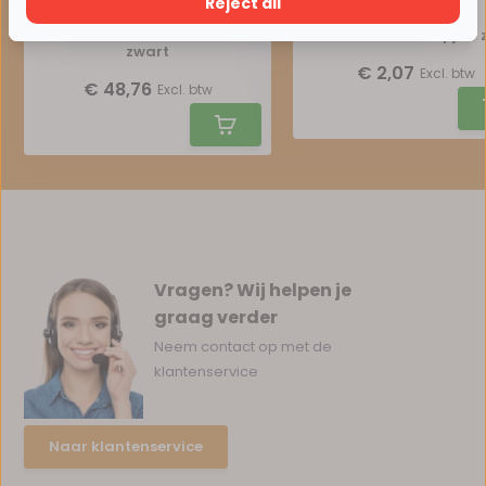
Reject all
1-fase track rail - 3 meter -
1-FASE rail eindkapje -
zwart
€ 2,07
Excl. btw
€ 48,76
Excl. btw
Vragen? Wij helpen je
graag verder
Neem contact op met de
klantenservice
Naar klantenservice