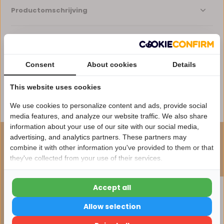
Productomschrijving
Specificaties
Consent
About cookies
Details
Reviews
This website uses cookies
Delen
We use cookies to personalize content and ads, provide social
media features, and analyze our website traffic. We also share
information about your use of our site with our social media,
advertising, and analytics partners. These partners may
ONZE AANBEVELING
Nu 15% korting
combine it with other information you've provided to them or that
Maak je bestelling compleet
they've collected from your use of their services.
15korting
Accept all
15% korting
Allow selection
Verder winkelen