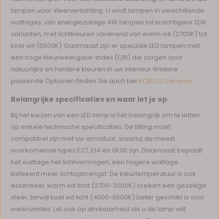
lampen voor sfeerverlichting. U vindt lampen in verschillende
wattages, van energiezuinige 4W lampen tot krachtigere 12W
varianten, met lichtkleuren variërend van warm wit (2700K) tot
koel wit (6500K). Daarnaast zijn er speciale LED lampen met
een hoge kleurweergave-index (CRI) die zorgen voor
natuurlijke en heldere kleuren in uw interieur Weitere
passende Optionen finden Sie auch bei
KOBI LED Lampen
.
Belangrijke specificaties en waar let je op
Bij het kiezen van een LED lamp is het belangrijk om te letten
op enkele technische specificaties. De fitting moet
compatibel zijn met uw armatuur, waarbij de meest
voorkomende types E27, E14 en GU10 zijn. Daarnaast bepaalt
het wattage het lichtvermogen; een hogere wattage
betekent meer lichtopbrengst. De kleurtemperatuur is ook
essentieel: warm wit licht (2700-3000K) creëert een gezellige
sfeer, terwijl koel wit licht (4000-6500K) beter geschikt is voor
werkruimtes. Let ook op dimbaarheid als u de lamp wilt