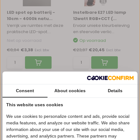
LED spot op batterij -
Instelbare E27 LED lamp
10cm - 4000k natu...
12watt RGB+CCT (...
Verrijk uw ruimtes met deze
Ervaar unieke kleurbeleving
praktische LED-spot....
en sfeervolle verlic...
Niet op voorraad
Op voorraad
€8,84
€3,38
€23,87
€20,45
Excl. btw
Excl. btw
Vergelijk
Vergelijk
Consent
About cookies
Details
LED lampen bieden een efficiënte en milieuvriendelijke
This website uses cookies
oplossing voor verlichting in uiteenlopende ruimtes. Of u nu
op zoek bent naar sfeervolle verlichting voor uw woonkamer,
We use cookies to personalize content and ads, provide social
functionele verlichting voor kantoor of duurzame lampen
media features, and analyze our website traffic. We also share
information about your use of our site with our social media,
voor commerciële ruimtes, bij LEDdistrict vindt u een
advertising, and analytics partners. These partners may
uitgebreid assortiment LED lampen die aan al deze wensen
Nu 15% korting