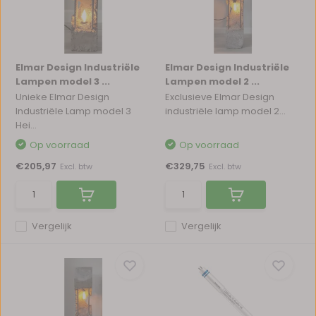
Elmar Design Industriële
Elmar Design Industriële
Lampen model 3 ...
Lampen model 2 ...
Unieke Elmar Design
Exclusieve Elmar Design
Industriële Lamp model 3
industriële lamp model 2...
Hei...
Op voorraad
Op voorraad
€205,97
€329,75
Excl. btw
Excl. btw
Vergelijk
Vergelijk