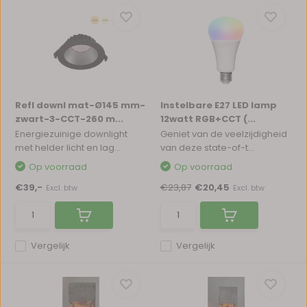
Refl downl mat-Ø145 mm-
Instelbare E27 LED lamp
zwart-3-CCT-260 m...
12watt RGB+CCT (...
Energiezuinige downlight
Geniet van de veelzijdigheid
met helder licht en lag...
van deze state-of-t...
Op voorraad
Op voorraad
€39,-
€23,87
€20,45
Excl. btw
Excl. btw
Vergelijk
Vergelijk