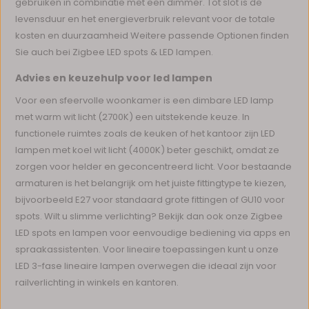
gebruiken in combinatie met een dimmer. Tot slot is de
levensduur en het energieverbruik relevant voor de totale
kosten en duurzaamheid Weitere passende Optionen finden
Sie auch bei Zigbee LED spots & LED lampen.
Advies en keuzehulp voor led lampen
Voor een sfeervolle woonkamer is een dimbare LED lamp
met warm wit licht (2700K) een uitstekende keuze. In
functionele ruimtes zoals de keuken of het kantoor zijn LED
lampen met koel wit licht (4000K) beter geschikt, omdat ze
zorgen voor helder en geconcentreerd licht. Voor bestaande
armaturen is het belangrijk om het juiste fittingtype te kiezen,
bijvoorbeeld E27 voor standaard grote fittingen of GU10 voor
spots. Wilt u slimme verlichting? Bekijk dan ook onze Zigbee
LED spots en lampen voor eenvoudige bediening via apps en
spraakassistenten. Voor lineaire toepassingen kunt u onze
LED 3-fase lineaire lampen overwegen die ideaal zijn voor
railverlichting in winkels en kantoren.