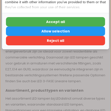
combine it with other information you've provided to them or that
voldoen Weitere passende Optionen finden Sie auch bei
LED
they've collected from your use of their services.
15korting
Spots & LED lampen
.
Toepassingen van led lampen
Accept all
15% korting
LED lampen zijn geschikt voor vrijwel elke ruimte en
Allow selection
toepassing. Ze worden veel gebruikt in woonkamers,
Verder winkelen
keukens en slaapkamers, maar ook in kantoren, winkels en
Reject all
horecagelegenheden. Dankzij hun lange levensduur en lage
energieverbruik zijn ze ideaal voor zowel residentiële als
commerciële verlichting. Daarnaast zijn LED lampen geschikt
voor gebruik in armaturen met verschillende fittingen, zoals
E27, E14 en GU10, waardoor ze eenvoudig te integreren zijn in
bestaande verlichtingssystemen Weitere passende Optionen
finden Sie auch bei LED 3-FASE Lineaire lampen.
Assortiment, producttypen en varianten
Het assortiment LED lampen bij LEDdistrict omvat diverse types
en varianten, waaronder standaard LED lampen,
filamentlampen voor een klassieke uitstraling, en dimbare LED