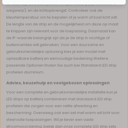
te letten op de batterijduur, het type batterij (oplaadbaar of
wegwerp), en de lichtopbrengst. Controleer ook de
kleurtemperatuur om te bepalen of je warm of koel licht wilt.
De lengte van de strip en de mogelijkheid om deze op maat
te knippen zijn relevant voor de toepassing. Daarnaast kan
de IP-waarde belangrijk zijn als je de strip in vochtige of
buitenruimtes wilt gebruiken. Voor een duurzame en
gebruiksvriendelijke oplossing kies je een model met
oplaadbare batterij en eenvoudige bediening Weitere
passende Optionen finden Sie auch bei Standaard LED strip
profielen aluminium.
Advies, keuzehulp en veelgekozen oplossingen
Voor een complete en gebruiksvriendelijke installatie kun je
LED strips op batterij combineren met standaard LED strip
profielen die zorgen voor een nette afwerking en
bescherming. Overweeg ook een set met warm wit licht voor
sfeervolle toepassingen. Wil je liever een vaste
stroomvoorziening, bekijk dan onze complete LED strip sets