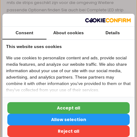
mits de strips geschikt zijn voor die omgeving Weitere
passende Optionen finden Sie auch bei Complete LED strip
sets warm wit.
Assortiment, producttypen en varianten
Consent
About cookies
Details
Bij LEDdistrict vind je verschillende soorten LED strips op
batterij, variërend in lengte, kleurtemperatuur en
This website uses cookies
bedieningsmogelijkheden. Er zijn warm witte strips voor een
We use cookies to personalize content and ads, provide social
gezellige sfeer, maar ook koel witte varianten voor
media features, and analyze our website traffic. We also share
functionele verlichting. Sommige modellen beschikken over
information about your use of our site with our social media,
een afstandsbediening of een schakelaar om het licht
advertising, and analytics partners. These partners may
Nu 15% korting
gemakkelijk aan en uit te zetten. De strips zijn doorgaans
combine it with other information you've provided to them or that
flexibel en voorzien van zelfklevende achterkant voor
they've collected from your use of their services.
15korting
eenvoudige montage zonder gereedschap Weitere
passende Optionen finden Sie auch bei 12 volt LED strip 5
Accept all
15% korting
meter.
Allow selection
Belangrijke specificaties en waar let je op
Verder winkelen
Reject all
Bij het kiezen van een LED strip op batterij is het belangrijk om