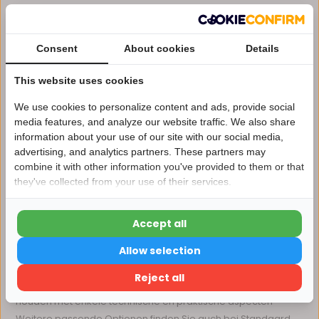
meubels, vaak voorzien van een smalle of brede
opening.
Opbouwprofielen: eenvoudig te monteren op
Consent
About cookies
Details
oppervlakken, ideaal wanneer inbouw niet mogelijk is.
This website uses cookies
Hoekprofielen: speciaal ontworpen voor het creëren
van lichtlijnen in hoeken en randen.
We use cookies to personalize content and ads, provide social
Extra brede profielen: geschikt voor bredere LED strips
media features, and analyze our website traffic. We also share
information about your use of our site with our social media,
of wanneer meer warmteafvoer gewenst is.
advertising, and analytics partners. These partners may
Nu 15% korting
Daarnaast zijn er profielen met verschillende afwerkingen
combine it with other information you've provided to them or that
they've collected from your use of their services.
zoals mat aluminium voor een moderne uitstraling en wit
15korting
gecoat voor een subtiele integratie. Combineer deze
profielen met onze LED strip profielen aanbieding voor een
Accept all
15% korting
complete oplossing.
Allow selection
Belangrijke specificaties en waar let je op
Verder winkelen
Reject all
Bij de keuze van LED profielen is het belangrijk om rekening te
houden met enkele technische en praktische aspecten
Weitere passende Optionen finden Sie auch bei Standaard