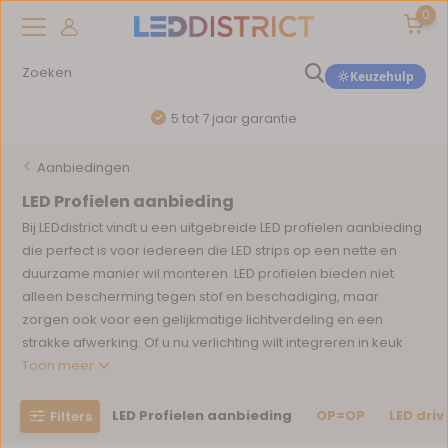
0
Keuzehulp
5 tot 7 jaar garantie
Aanbiedingen
LED Profielen aanbieding
Bij LEDdistrict vindt u een uitgebreide LED profielen aanbieding
die perfect is voor iedereen die LED strips op een nette en
duurzame manier wil monteren. LED profielen bieden niet
alleen bescherming tegen stof en beschadiging, maar
zorgen ook voor een gelijkmatige lichtverdeling en een
strakke afwerking. Of u nu verlichting wilt integreren in keuk
Toon meer
LED Profielen aanbieding
OP=OP
LED dri
Filters