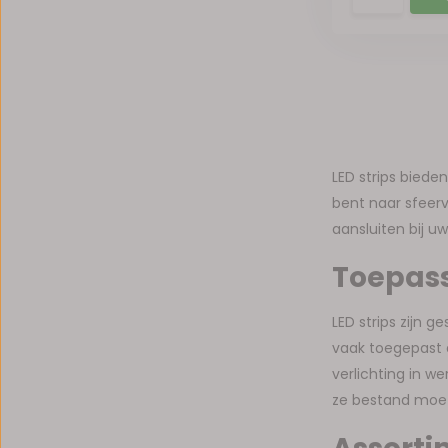
LED strips biede
bent naar sfeervo
aansluiten bij u
Toepass
LED strips zijn 
vaak toegepast a
verlichting in w
ze bestand moet