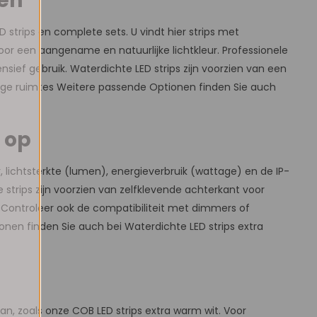
ten
D strips en complete sets. U vindt hier strips met
oor een aangename en natuurlijke lichtkleur. Professionele
sief gebruik. Waterdichte LED strips zijn voorzien van een
tige ruimtes Weitere passende Optionen finden Sie auch
e op
r, lichtsterkte (lumen), energieverbruik (wattage) en de IP-
trips zijn voorzien van zelfklevende achterkant voor
. Controleer ook de compatibiliteit met dimmers of
onen finden Sie auch bei Waterdichte LED strips extra
aan, zoals onze COB LED strips extra warm wit. Voor