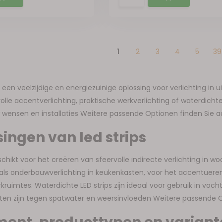
1
2
3
4
5
39
n een veelzijdige en energiezuinige oplossing voor verlichting i
lle accentverlichting, praktische werkverlichting of waterdichte op
w wensen en installaties Weitere passende Optionen finden Sie au
ingen van led strips
geschikt voor het creëren van sfeervolle indirecte verlichting i
ls onderbouwverlichting in keukenkasten, voor het accentueren 
erkruimtes. Waterdichte LED strips zijn ideaal voor gebruik in 
en zijn tegen spatwater en weersinvloeden Weitere passende Opt