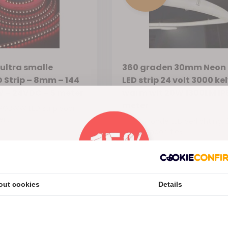
ultra smalle
360 graden 30mm Neon 
Strip – 8mm – 144
LED strip 24 volt 3000 ke
W – 24VDC – 5 meter
warm wit 20W 1300LM IP6
meter
GBWW LED strip voor
l...
30mm ronde LED verlichting. 
graden neon flex...
Vergelijk
Op 
Op voorraad
€48,76
€106,61
Excl. btw
out cookies
Details
 btw
Nu 15% korting