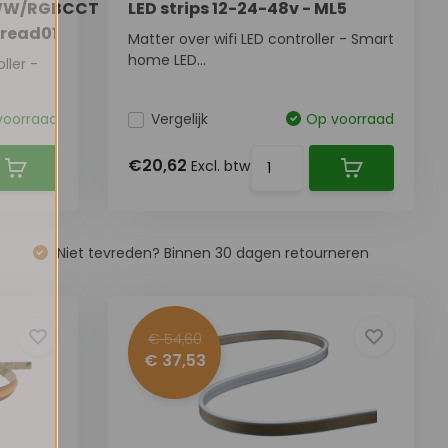
WW/RGBCCT
LED strips 12-24-48v - ML5
hread01
Matter over wifi LED controller - Smart
home LED...
ller -
voorraad
Vergelijk
Op voorraad
€20,62
Excl. btw
Niet tevreden? Binnen 30 dagen retourneren
€ 54,60
€ 37,53