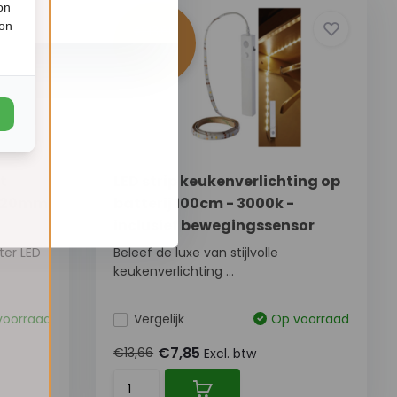
on
ion
€ 13,66
€ 7,85
t
LED strip keukenverlichting op
x 20mm
batterij 100cm - 3000k -
inclusief bewegingssensor
ter LED
Beleef de luxe van stijlvolle
keukenverlichting ...
voorraad
Vergelijk
Op voorraad
€7,85
€13,66
Excl. btw