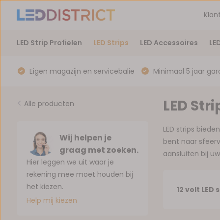
Klan
LED Strip Profielen
LED Strips
LED Accessoires
LE
Eigen magazijn en servicebalie
Minimaal 5 jaar gar
LED Stri
Alle producten
LED strips biede
Wij helpen je
bent naar sfeervo
graag met zoeken.
aansluiten bij u
Hier leggen we uit waar je
rekening mee moet houden bij
het kiezen.
12 volt LED 
Help mij kiezen