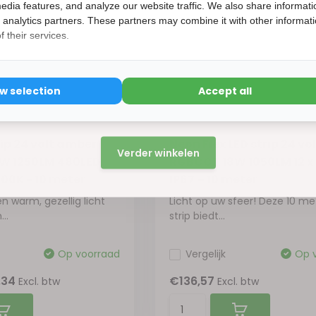
15korting
edia features, and analyze our website traffic. We also share informati
d analytics partners. These partners may combine it with other informat
 their services.
ow selection
Accept all
15% korting
ip 24 volt amber
Neon Flex LED strip 24 vol
Verder winkelen
W 1250LM 480LED
RGBCCT 18W 1050LM 12 
00K - 10 meter
IP67 – 10 meter
n warm, gezellig licht
Licht op uw sfeer! Deze 10 me
..
strip biedt...
Op voorraad
Vergelijk
Op 
,34
€136,57
Excl. btw
Excl. btw