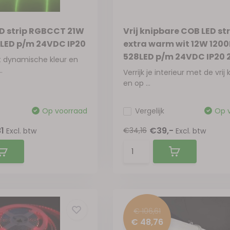
D strip RGBCCT 21W
Vrij knipbare COB LED str
LED p/m 24VDC IP20
extra warm wit 12W 120
528LED p/m 24VDC IP20 
t dynamische kleur en
.
Verrijk je interieur met de vrij
en op ...
Op voorraad
Vergelijk
Op 
81
€39,-
€34,16
Excl. btw
Excl. btw
€ 106,61
€ 48,76