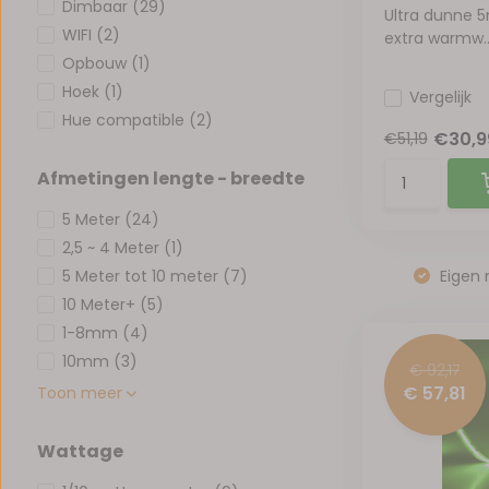
Dimbaar
(29)
Ultra dunne 5
WIFI
(2)
extra warmw..
Opbouw
(1)
Hoek
(1)
Vergelijk
Hue compatible
(2)
€30,
€51,19
Afmetingen lengte - breedte
5 Meter
(24)
2,5 ~ 4 Meter
(1)
5 Meter tot 10 meter
(7)
Eigen 
10 Meter+
(5)
1-8mm
(4)
10mm
(3)
€ 92,17
€ 57,81
Toon meer
Wattage