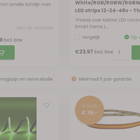
White/RGB/RGBW/RGB
mm smalle lichtlijn met
LED strips 12-24-48v - T
.
Thread over Matter LED contro
Smart home L...
Niet op voorraad
Vergelijk
Op 
99
Excl. btw
€23,97
Excl. btw
magazijn en servicebalie
Minimaal 5 jaar garantie
€ 34,16
€ 39,-