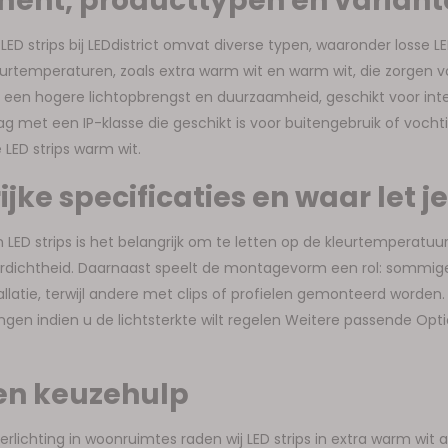
ment, producttypen en varian
ED strips bij LEDdistrict omvat diverse typen, waaronder losse LE
eurtemperaturen, zoals extra warm wit en warm wit, die zorgen v
n een hogere lichtopbrengst en duurzaamheid, geschikt voor inten
g met een IP-klasse die geschikt is voor buitengebruik of voch
 LED strips warm wit.
jke specificaties en waar let j
an LED strips is het belangrijk om te letten op de kleurtemperatuu
rdichtheid. Daarnaast speelt de montagevorm een rol: sommige s
llatie, terwijl andere met clips of profielen gemonteerd worden
gen indien u de lichtsterkte wilt regelen Weitere passende Opti
en keuzehulp
verlichting in woonruimtes raden wij LED strips in extra warm wit 