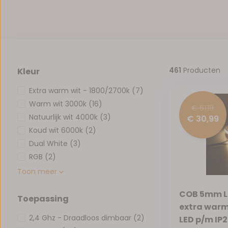
461
Producten
Kleur
Extra warm wit - 1800/2700k
(7)
Warm wit 3000k
(16)
€ 51,19
Natuurlijk wit 4000k
(3)
€ 30,99
Koud wit 6000k
(2)
Dual White
(3)
RGB
(2)
Toon meer
COB 5mm LE
Toepassing
extra warm
2,4 Ghz - Draadloos dimbaar
(2)
LED p/m IP2