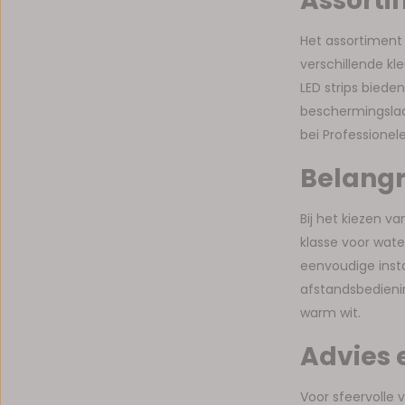
Assorti
Het assortiment L
verschillende kl
LED strips biede
beschermingslaa
bei Professionele
Belangri
Bij het kiezen v
klasse voor wate
eenvoudige insta
afstandsbedienin
warm wit.
Advies 
Voor sfeervolle 