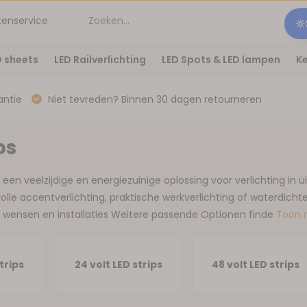
tenservice
D sheets
LED Railverlichting
LED Spots & LED lampen
Ke
antie
Niet tevreden? Binnen 30 dagen retourneren
ps
n een veelzijdige en energiezuinige oplossing voor verlichting i
lle accentverlichting, praktische werkverlichting of waterdichte op
w wensen en installaties Weitere passende Optionen finde
Toon
strips
24 volt LED strips
48 volt LED strips