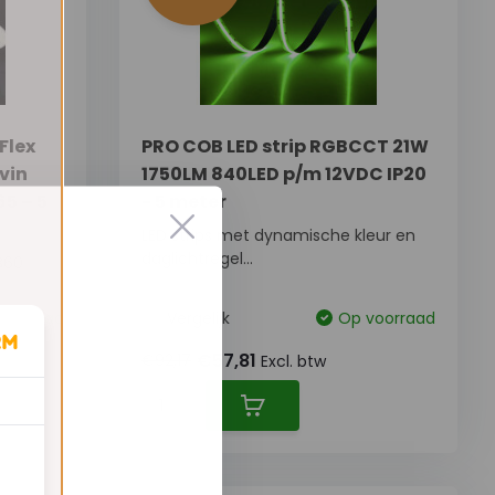
Flex
PRO COB LED strip RGBCCT 21W
lvin
1750LM 840LED p/m 12VDC IP20
5 – 5
- 5 meter
LED strips met dynamische kleur en
daglichtregel...
360
voorraad
Vergelijk
Op voorraad
€57,81
€92,17
Excl. btw