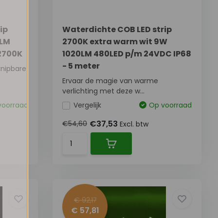
ip
Waterdichte COB LED strip
0LM
2700K extra warm wit 9W
2700K
1020LM 480LED p/m 24VDC IP68
- 5 meter
 knipbare
Ervaar de magie van warme
verlichting met deze w...
voorraad
Vergelijk
Op voorraad
€37,53
€54,60
Excl. btw
€ 92,17
€ 57,81