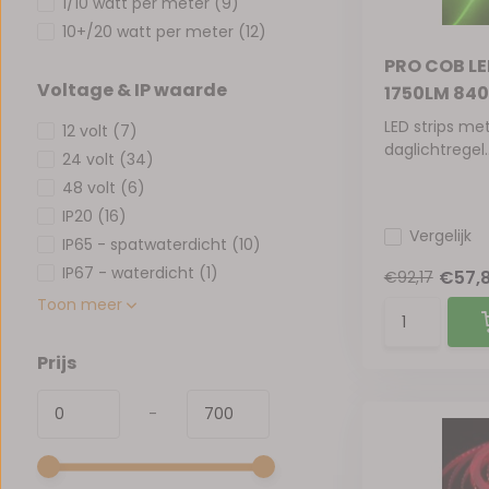
1/10 watt per meter
(9)
10+/20 watt per meter
(12)
PRO COB LE
Voltage & IP waarde
1750LM 840
LED strips me
12 volt
(7)
daglichtregel..
24 volt
(34)
48 volt
(6)
IP20
(16)
Vergelijk
IP65 - spatwaterdicht
(10)
IP67 - waterdicht
(1)
€57,
€92,17
Toon meer
Prijs
-