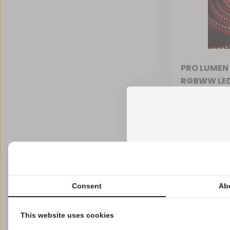
PRO LUMEN 
RGBWW LED 
LED/m – 17
8mm smalle R
unieke sfeerver
Vergelijk
€54,51
Consent
Ab
Excl.
This website uses cookies