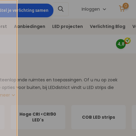
0
Stel je verlichting
Inloggen
Stel je verlichting samen
samen
rst
Aanbiedingen
LED projecten
Verlichting Blog
V
4,8
n uiteenlopende ruimtes en toepassingen. Of u nu op zoek
ties voor buiten, bij LEDdistrict vindt u LED strips die
 meer
Hoge CRI <CRI90
COB LED strips
LED's