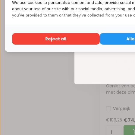
We use cookies to personalize content and ads, provide social m
about your use of our site with our social media, advertising, an
€ 109,25
you've provided to them or that they've collected from your use of
€ 74,34
Reject all
All
COB LED str
warm wit 9
p/m IP20 22
Geniet van ee
met deze dim.
Vergelijk
€74
€109,25