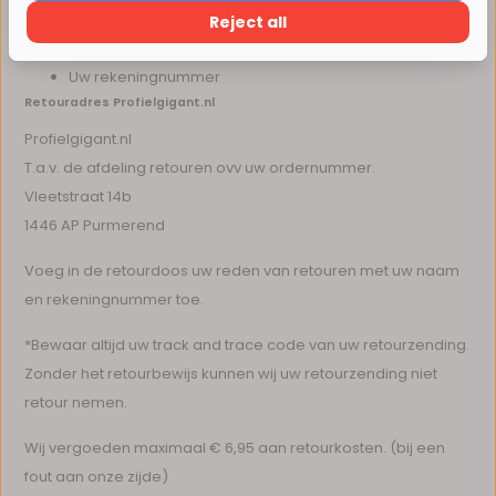
Verder winkelen
Ordernummer
Reject all
Aankoopgegevens
Uw rekeningnummer
Retouradres Profielgigant.nl
Profielgigant.nl
T.a.v. de afdeling retouren ovv uw ordernummer.
Vleetstraat 14b
1446 AP Purmerend
Voeg in de retourdoos uw reden van retouren met uw naam
en rekeningnummer toe.
*Bewaar altijd uw track and trace code van uw retourzending.
Zonder het retourbewijs kunnen wij uw retourzending niet
retour nemen.
Wij vergoeden maximaal € 6,95 aan retourkosten. (bij een
fout aan onze zijde)