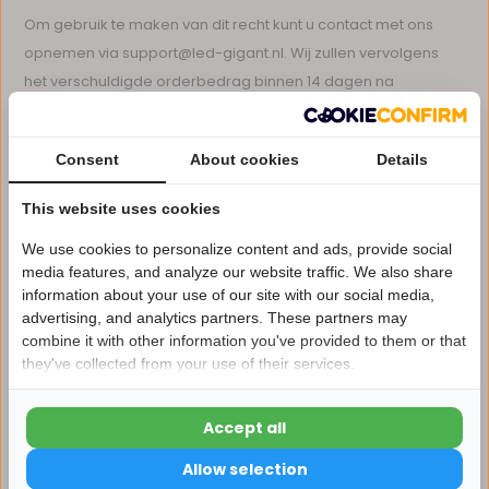
Om gebruik te maken van dit recht kunt u contact met ons
opnemen via
support@led-gigant.nl
. Wij zullen vervolgens
het verschuldigde orderbedrag binnen 14 dagen na
aanmelding van uw retour terugstorten mits het product
reeds in goede orde retour ontvangen is.
Consent
About cookies
Details
LET OP!
This website uses cookies
Stuur altijd uw product in een doos terug, zodat deze niet
beschadigd.
Wij kunnen alleen retouren in ontvangst
We use cookies to personalize content and ads, provide social
nemen als deze zijn voorzien van een track and trace code.
media features, and analyze our website traffic. We also share
information about your use of our site with our social media,
zonder deze code kunnen wij uw retour niet accepteren.
advertising, and analytics partners. These partners may
Nu 15% korting
combine it with other information you've provided to them or that
het retourneren van LED profielen langer dan 175cm is niet
they've collected from your use of their services.
15korting
mogelijk met standaard postdiensten. De kosten voor het
retourneren van LED profielen zijn voor uw eigen rekening en
Accept all
risico.
15% korting
Allow selection
Vermeld bij de retourzending de volgende gegevens: