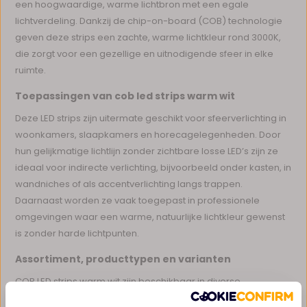
een hoogwaardige, warme lichtbron met een egale
lichtverdeling. Dankzij de chip-on-board (COB) technologie
geven deze strips een zachte, warme lichtkleur rond 3000K,
die zorgt voor een gezellige en uitnodigende sfeer in elke
ruimte.
Toepassingen van cob led strips warm wit
Deze LED strips zijn uitermate geschikt voor sfeerverlichting in
woonkamers, slaapkamers en horecagelegenheden. Door
hun gelijkmatige lichtlijn zonder zichtbare losse LED’s zijn ze
ideaal voor indirecte verlichting, bijvoorbeeld onder kasten, in
wandniches of als accentverlichting langs trappen.
Daarnaast worden ze vaak toegepast in professionele
omgevingen waar een warme, natuurlijke lichtkleur gewenst
is zonder harde lichtpunten.
Assortiment, producttypen en varianten
COB LED strips warm wit zijn beschikbaar in diverse
uitvoeringen, variërend in lichtsterkte (lumen per meter),