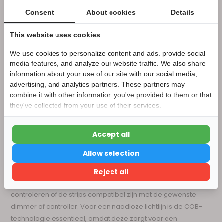
breedte en IP-classificatie. Zo zijn er standaard strips voor
Consent
About cookies
Details
droge ruimtes en waterdichte varianten voor vochtige
omgevingen. De strips verschillen ook in spanningsniveau,
This website uses cookies
meestal 12V of 24V, wat invloed heeft op de lengte die je
zonder spanningsverlies kunt toepassen. Sommige modellen
We use cookies to personalize content and ads, provide social
media features, and analyze our website traffic. We also share
hebben een zelfklevende achterkant voor eenvoudige
information about your use of our site with our social media,
montage, terwijl andere geschikt zijn voor bevestiging met
advertising, and analytics partners. These partners may
Nu 15% korting
clips of profielen.
combine it with other information you've provided to them or that
they've collected from your use of their services.
15korting
Belangrijke specificaties en waar let je op
Bij de keuze van COB LED strips warm wit is het belangrijk om
Accept all
te letten op de kleurtemperatuur (rond 3000K voor warm wit),
15% korting
de lichtsterkte, en de dimbaarheid. Let ook op de IP-waarde
Allow selection
als je de strips in vochtige ruimtes wilt gebruiken. De breedte
Verder winkelen
van de strip en het type ondergrond bepalen de
Reject all
montageopties. Daarnaast is het verstandig om te
controleren of de strips compatibel zijn met de gewenste
dimmer of controller. Voor een naadloze lichtlijn is de COB-
technologie essentieel, omdat deze zorgt voor een