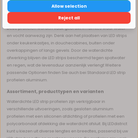
Allow selection
auch bei Extra brede LED strip profielen.
Verder winkelen
Reject all
Toepassingen van waterdichte led strip profielen
Deze profielen worden vaak gebruikt in ruimtes waar water
en vocht aanwezig zijn. Denk aan het plaatsen van LED strips
onder keukenkastjes, in douchecabines, buiten onder
overkappingen of langs gevels. Door de waterdichte
afwerking blijven de LED strips beschermd tegen spatwater
en regen, wat de levensduur aanzienlijk verlengt Weitere
passende Optionen finden Sie auch bei Standaard LED strip
profielen aluminium.
Assortiment, producttypen en varianten
Waterdichte LED strip profielen zijn verkrijgbaar in
verschillende uitvoeringen, zoals gesloten aluminium
profielen met een siliconen afdichting of profielen met een
polycarbonaat afdekking die waterdicht afsluit. Bij LEDdistrict
kunt u kiezen uit diverse lengtes en breedtes, passend bij uw