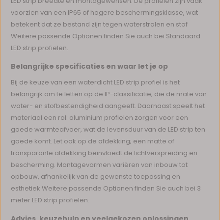
LED strip breedte en montagewensen. De profielen zijn vaak
voorzien van een IP65 of hogere beschermingsklasse, wat
betekent dat ze bestand zijn tegen waterstralen en stof
Weitere passende Optionen finden Sie auch bei Standaard
LED strip profielen.
Belangrijke specificaties en waar let je op
Bij de keuze van een waterdicht LED strip profiel is het
belangrijk om te letten op de IP-classificatie, die de mate van
water- en stofbestendigheid aangeeft. Daarnaast speelt het
materiaal een rol: aluminium profielen zorgen voor een
goede warmteafvoer, wat de levensduur van de LED strip ten
goede komt. Let ook op de afdekking; een matte of
transparante afdekking beïnvloedt de lichtverspreiding en
bescherming. Montagevormen variëren van inbouw tot
opbouw, afhankelijk van de gewenste toepassing en
esthetiek Weitere passende Optionen finden Sie auch bei 3
meter LED strip profielen.
Advies, keuzehulp en veelgekozen oplossingen