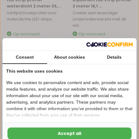
waterdicht 2 meter 33,...
2 meter 18,1 ...
Verfijnd hoekprofiel voor
Creëer een levendige
waterdichte LED-strips...
onderwaterwereld met dit
wa...
Op voorraad
Op voorraad
€17,99
€17,68
Excl. btw
Excl. btw
Consent
About cookies
Details
Vergelijk
Vergelijk
This website uses cookies
We use cookies to personalize content and ads, provide social
media features, and analyze our website traffic. We also share
Waterdichte LED strip profielen zijn speciaal ontworpen om
information about your use of our site with our social media,
LED strips te beschermen tegen vocht, stof en andere
advertising, and analytics partners. These partners may
Nu 15% korting
invloeden van buitenaf. Hierdoor zijn ze perfect geschikt voor
combine it with other information you've provided to them or that
they've collected from your use of their services.
toepassingen in natte ruimtes zoals badkamers, keukens,
15korting
terrassen en tuinverlichting. Bij LEDdistrict vindt u een
assortiment waterdichte profielen die uw LED verlichting veilig
Accept all
15% korting
en stijlvol afwerken Weitere passende Optionen finden Sie