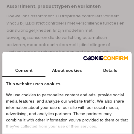
Assortiment, producttypen en varianten
Hoewel ons assortiment LED traptrede controllers varieert,
vindt u bij LEDdistrict controllers met verschillende functies en
aansluitmogelijkheden. Er zijn modellen met
bewegingssensoren die de verlichting automatisch
activeren, maar ook controllers met tijdinstellingen of
lichtsensoren die rekening houden met omgevingslicht. De
controllers zijn compatibel met diverse spanningen, vaak 12
of 24 volt, passend bij de meeste LED strips en spots.
Consent
About cookies
Details
Sommige controllers bieden dimfuncties voor extra
sfeerregeling Weitere passende Optionen finden Sie auch
This website uses cookies
bei
Traptrede LED strip profielen
.
We use cookies to personalize content and ads, provide social
Belangrijke specificaties en waar let je op
media features, and analyze our website traffic. We also share
information about your use of our site with our social media,
Bij de keuze van een LED traptrede controller is het belangrijk
advertising, and analytics partners. These partners may
Nu 15% korting
om te letten op de volgende specificaties Weitere passende
combine it with other information you've provided to them or that
Optionen finden Sie auch bei
Gordijnrail LED profielen
.
they've collected from your use of their services.
15korting