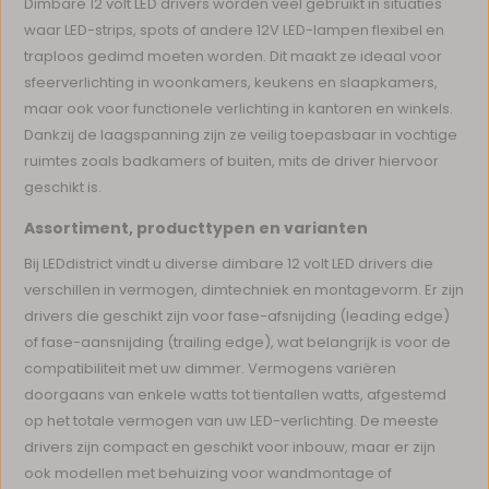
Dimbare 12 volt LED drivers worden veel gebruikt in situaties
waar LED-strips, spots of andere 12V LED-lampen flexibel en
traploos gedimd moeten worden. Dit maakt ze ideaal voor
sfeerverlichting in woonkamers, keukens en slaapkamers,
maar ook voor functionele verlichting in kantoren en winkels.
Dankzij de laagspanning zijn ze veilig toepasbaar in vochtige
ruimtes zoals badkamers of buiten, mits de driver hiervoor
geschikt is.
Assortiment, producttypen en varianten
Bij LEDdistrict vindt u diverse dimbare 12 volt LED drivers die
verschillen in vermogen, dimtechniek en montagevorm. Er zijn
drivers die geschikt zijn voor fase-afsnijding (leading edge)
of fase-aansnijding (trailing edge), wat belangrijk is voor de
compatibiliteit met uw dimmer. Vermogens variëren
doorgaans van enkele watts tot tientallen watts, afgestemd
op het totale vermogen van uw LED-verlichting. De meeste
drivers zijn compact en geschikt voor inbouw, maar er zijn
ook modellen met behuizing voor wandmontage of