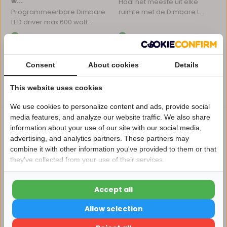
w...
Haal het meeste uit elke
Programmeerbare Dimbare
ruimte met de Dimbare L...
LED driver max 600 watt ...
Op voorraad
Op voorraad
€99,13
€33,47
Excl. btw
Excl. btw
Consent
About cookies
Details
This website uses cookies
Vergelijk
Vergelijk
We use cookies to personalize content and ads, provide social
media features, and analyze our website traffic. We also share
information about your use of our site with our social media,
advertising, and analytics partners. These partners may
Nu 15% korting
combine it with other information you've provided to them or that
they've collected from your use of their services.
15korting
1-10V Dimbare LED driver
Triac Dimbare LED driver
Accept all
15% korting
60 watt 12 volt...
100 watt 12 vol...
Allow selection
Ervaar de flexibiliteit van
Geniet van naadloos
Verder winkelen
dimbare LED-verlicht...
dimbareLEDverlichting met