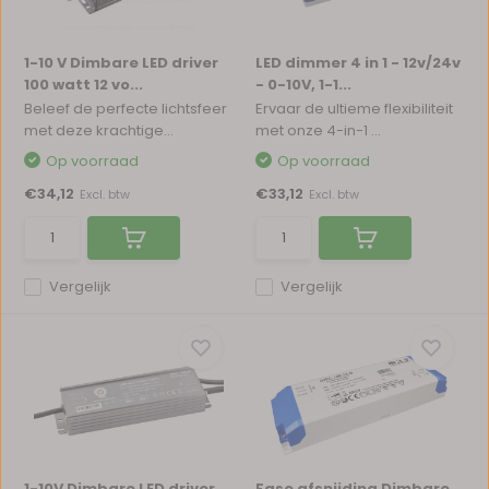
1-10 V Dimbare LED driver
LED dimmer 4 in 1 - 12v/24v
100 watt 12 vo...
- 0-10V, 1-1...
Beleef de perfecte lichtsfeer
Ervaar de ultieme flexibiliteit
met deze krachtige...
met onze 4-in-1 ...
Op voorraad
Op voorraad
€34,12
€33,12
Excl. btw
Excl. btw
Vergelijk
Vergelijk
1-10V Dimbare LED driver
Fase afsnijding Dimbare