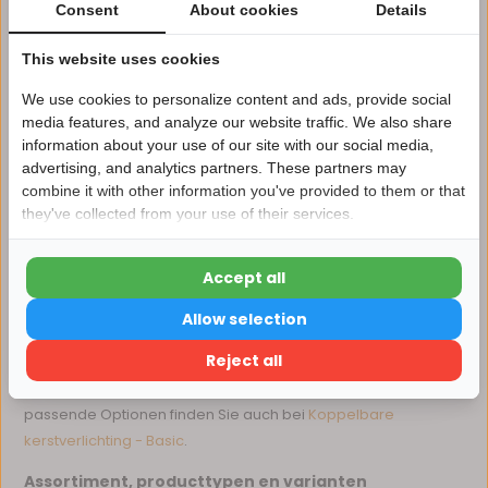
kerstverlichting is geschikt voor zowel binnen- als
Consent
About cookies
Details
buitengebruik en combineert gebruiksgemak met een
warme, feestelijke uitstraling Weitere passende Optionen
This website uses cookies
finden Sie auch bei
Koppelbare kerstverlichting IJspegel -
We use cookies to personalize content and ads, provide social
Basic
.
media features, and analyze our website traffic. We also share
Toepassingen van koppelbare kerstverlichting
information about your use of our site with our social media,
clusterverlichting
advertising, and analytics partners. These partners may
Nu 15% korting
combine it with other information you've provided to them or that
Deze clusterverlichting is uitermate geschikt voor het
they've collected from your use of their services.
15korting
verlichten van kerstbomen, struiken, gevels en terrassen. De
koppelbare functie maakt het eenvoudig om de verlichting
Accept all
aan te passen aan verschillende formaten en vormen, wat
15% korting
ideaal is bij grotere decoraties. Dankzij de duurzame
Allow selection
materialen en vaak IP44-classificatie is de verlichting
Verder winkelen
Reject all
bestand tegen regen en sneeuw, waardoor u ook buiten
langdurig kunt genieten van een sfeervolle kerst Weitere
passende Optionen finden Sie auch bei
Koppelbare
kerstverlichting - Basic
.
Assortiment, producttypen en varianten