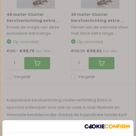
48 meter Cluster
30 meter Cluster
kerstverlichting extra ...
kerstverlichting extra ...
Ervaar de magie van deze
Geniet van de warmste sfeer
exclusieve extra lange ...
met deze extra lange...
Op voorraad
Op voorraad
€99,-
€88,76
€68,26
€58,02
Excl. btw
Excl. btw
Vergelijk
Vergelijk
Koppelbare kerstverlichting clusterverlichting Basic is
speciaal ontworpen voor wie op zoek is naar flexibele en
sfeervolle kerstdecoratie. Dankzij de koppelbare functie kunt
u meerdere sets eenvoudig aan elkaar verbinden, waardoor
u grote oppervlakken of bomen moeiteloos verlicht. Deze