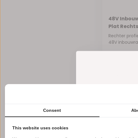
48V Inbouw
Plat Rechts
Rechter prof
48V inbouwrail
Vergelijk
€31,75
Excl.
Consent
Ab
This website uses cookies
LED 48V inbouw r
Dankzij het lage 