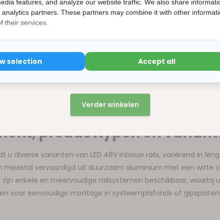
15korting
edia features, and analyze our website traffic. We also share informati
entiële als commerciële toepassingen waar een strakke afwerking e
d analytics partners. These partners may combine it with other informat
 their services.
n finden Sie auch bei LED 3-FASE Rails Powergear®.
ingen van led 48v inbouw rail
ow selection
Accept all
15% korting
s worden vaak toegepast in woonkamers, keukens, kantoren en win
jkheid om spots en andere led-verlichtingsarmaturen direct in
ft en het licht precies daar valt waar het nodig is. Ook in musea
Verder winkelen
het voorkomen van verblinding Weitere passende Optionen finden
ment, producttypen en varian
indt u diverse varianten van LED 48V inbouw rails, variërend in le
zijn meestal vervaardigd uit duurzaam aluminium met een witte o
. Er zijn enkele en meervoudige railsystemen beschikbaar, waarbij
orpen voor eenvoudige montage in systeemplafonds of gipsplate