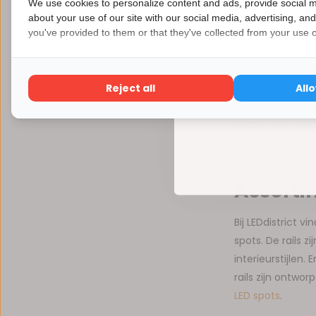
We use cookies to personalize content and ads, provide social m
voor zowel resid
about your use of our site with our social media, advertising, an
you've provided to them or that they've collected from your use of
passende Optione
Toepass
Reject all
All
Deze inbouw rail
bieden de mogeli
onzichtbaar blij
lichtsturing en 
Assorti
Bij LEDdistrict v
spots. De rails 
interieurstijlen
rails zijn ontw
LED spots
.