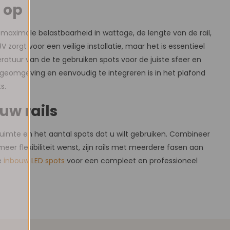
e op
e maximale belastbaarheid in wattage, de lengte van de rail,
zorgt voor een veilige installatie, maar het is essentieel
atuur van de te gebruiken spots voor de juiste sfeer en
tageomgeving en eenvoudig te integreren is in het plafond
s.
uw rails
 ruimte en het aantal spots dat u wilt gebruiken. Combineer
eer flexibiliteit wenst, zijn rails met meerdere fasen aan
e
inbouw LED spots
voor een compleet en professioneel