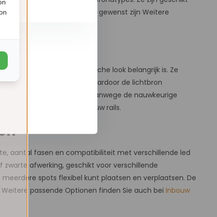
on
n flexibiliteit in verlichting gewenst zijn Weitere
ion
s
kels waar een minimalistische look belangrijk is. Ze
 het plafond te monteren, waardoor de lichtbron
 en galerieën zijn ze populair vanwege de nauwkeurige
 Sie auch bei LED 48V opbouw rails.
ten
ngte, aantal fasen en compatibiliteit met verschillende led
f zwarte afwerking, geschikt voor verschillende
 u meerdere spots flexibel kunt plaatsen en verplaatsen. De
n Weitere passende Optionen finden Sie auch bei
Inbouw