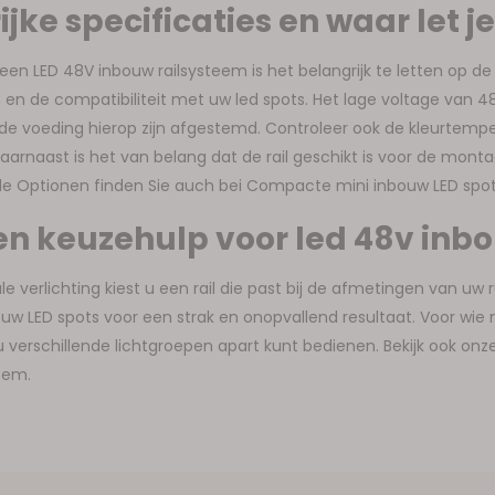
jke specificaties en waar let j
 een LED 48V inbouw railsysteem is het belangrijk te letten op d
 en de compatibiliteit met uw led spots. Het lage voltage van 48V 
de voeding hierop zijn afgestemd. Controleer ook de kleurtemper
 Daarnaast is het van belang dat de rail geschikt is voor de mon
e Optionen finden Sie auch bei Compacte mini inbouw LED spot
en keuzehulp voor led 48v inbo
e verlichting kiest u een rail die past bij de afmetingen van uw
ouw LED spots voor een strak en onopvallend resultaat. Voor wie m
u verschillende lichtgroepen apart kunt bedienen. Bekijk ook onz
eem.