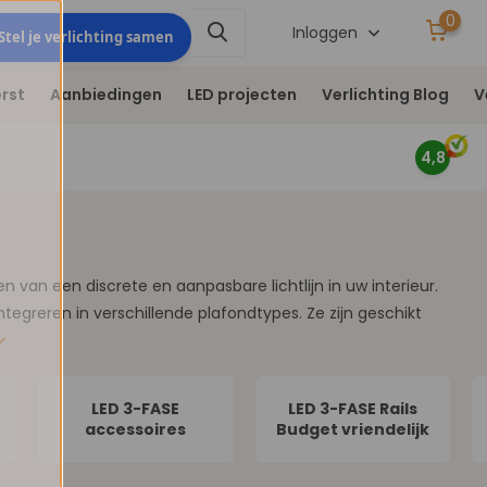
0
Stel je verlichting
Inloggen
Stel je verlichting samen
samen
rst
Aanbiedingen
LED projecten
Verlichting Blog
V
4,8
 van een discrete en aanpasbare lichtlijn in uw interieur.
integreren in verschillende plafondtypes. Ze zijn geschikt
LED 3-FASE
LED 3-FASE Rails
accessoires
Budget vriendelijk