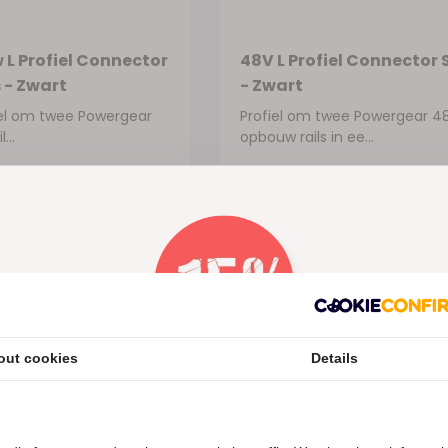
 L Profiel Connector
48V L Profiel Connector 
 - Zwart
- Zwart
iel om twee Powergear
Profiel om twee Powergear 4
...
opbouw rails in ee...
Op voorraad
Vergelijk
Op 
€23,40
 btw
Excl. btw
out cookies
Details
Nu 15% korting
ails bieden een moderne en efficiënte oplossing voor het creëren
voltage van 48V zijn deze rails veilig in gebruik en eenvoudig te 