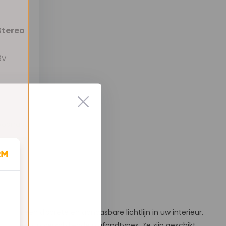
Stereo
8V
voorraad
 van een discrete en aanpasbare lichtlijn in uw interieur.
integreren in verschillende plafondtypes. Ze zijn geschikt