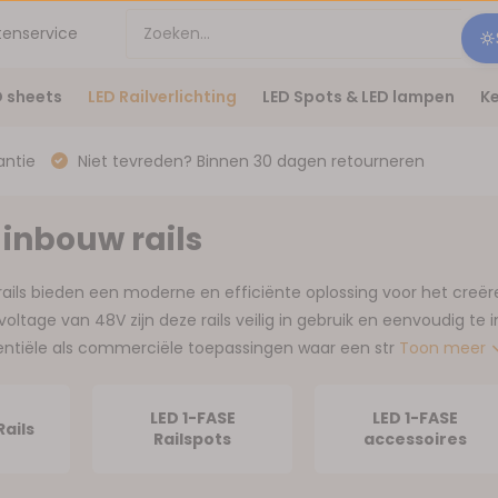
tenservice
D sheets
LED Railverlichting
LED Spots & LED lampen
Ke
antie
Niet tevreden? Binnen 30 dagen retourneren
 inbouw rails
ails bieden een moderne en efficiënte oplossing voor het creëren
voltage van 48V zijn deze rails veilig in gebruik en eenvoudig te 
dentiële als commerciële toepassingen waar een str
Toon meer
LED 1-FASE
LED 1-FASE
Rails
Railspots
accessoires