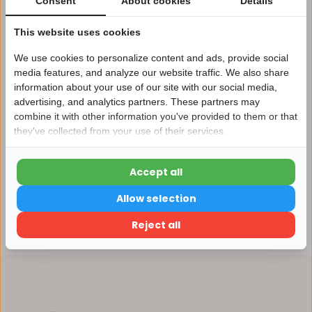
Consent
About cookies
Details
Afhalen in ons magazijn direct mogelijk
This website uses cookies
Vergelijk
We use cookies to personalize content and ads, provide social
media features, and analyze our website traffic. We also share
information about your use of our site with our social media,
Productomschrijving
advertising, and analytics partners. These partners may
Nu 15% korting
combine it with other information you've provided to them or that
they've collected from your use of their services.
15korting
Specificaties
Accept all
15% korting
Reviews
Allow selection
Verder winkelen
Reject all
Delen