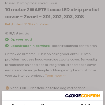
Losse LED strip profiel cover Luksus
10 meter ZWARTE Losse LED strip profiel
cover - Zwart - 301, 302, 303, 308
Bekijk alles LED Strip Profielen
€18,59
Excl. btw
Op voorraad
Beschikbaar in de winkel:
Beschikbaarheid controleren
Ontdek de 10 meter LED klik oplossing voor onze LED strip
profielen met deze hoogwaardige zwarte cover. Eenvoudig
te monteren en naadloos te integreren, creëert deze cover
een sfeervolle en gedempte lichtomgeving. Een must-have
voor uw interieurproject....
Toon meer
Voor 14:00 uur besteld, dezelfde dag verzonden*
Eigen magazijn en servicebalie
1 tot 10 jaar garantie op verlichting