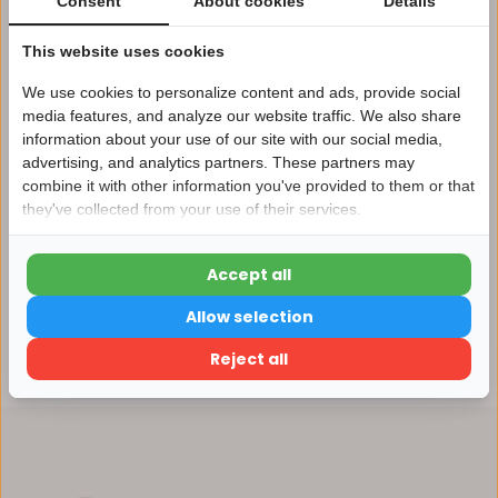
Consent
About cookies
Details
Afhalen in ons magazijn direct mogelijk
This website uses cookies
Vergelijk
We use cookies to personalize content and ads, provide social
media features, and analyze our website traffic. We also share
information about your use of our site with our social media,
Productomschrijving
advertising, and analytics partners. These partners may
Nu 15% korting
combine it with other information you've provided to them or that
they've collected from your use of their services.
15korting
Specificaties
Accept all
15% korting
Reviews
Allow selection
Verder winkelen
Reject all
Delen