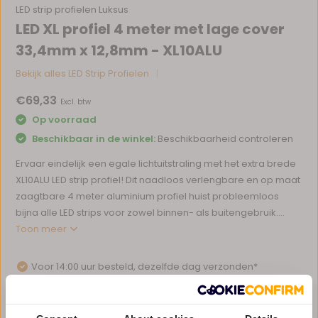
LED strip profielen Luksus
LED XL profiel 4 meter met lage cover
33,4mm x 12,8mm - XL10ALU
Bekijk alles LED Strip Profielen
€69,33
Excl. btw
Op voorraad
Beschikbaar in de winkel:
Beschikbaarheid controleren
Ervaar eindelijk een egale lichtuitstraling met het extra brede
XL10ALU LED strip profiel! Dit naadloos verlengbare en op maat
zaagtbare 4 meter aluminium profiel huist probleemloos
bijna alle LED strips voor zowel binnen- als buitengebruik....
Toon meer
Voor 14:00 uur besteld, dezelfde dag verzonden*
Eigen magazijn en servicebalie
1 tot 10 jaar garantie op verlichting