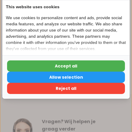
Vergelijk
This website uses cookies
We use cookies to personalize content and ads, provide social
media features, and analyze our website traffic. We also share
Productomschrijving
information about your use of our site with our social media,
advertising, and analytics partners. These partners may
Nu 15% korting
combine it with other information you've provided to them or that
Specificaties
they've collected from your use of their services.
15korting
Reviews
Accept all
15% korting
Allow selection
Delen
Verder winkelen
Reject all
Vragen? Wij helpen je
graag verder