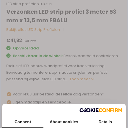
LED strip profielen Luksus
Verzonken LED strip profiel 3 meter 53
mm x 13,5 mm F8ALU
Bekijk alles LED Strip Profielen
€41,82
Excl. btw
Op voorraad
Beschikbaar in de winkel:
Beschikbaarheid controleren
Exclusief LED inbouw wandprofiel voor luxe verlichting.
Eenvoudig te monteren, op maat te snijden en perfect
passend bij vrijwel elke LED strip....
Toon meer
Voor 14:00 uur besteld, dezelfde dag verzonden*
Eigen magazijn en servicebalie
1 tot 10 jaar garantie op verlichting
Afhalen in ons magazijn direct mogelijk
Consent
About cookies
Details