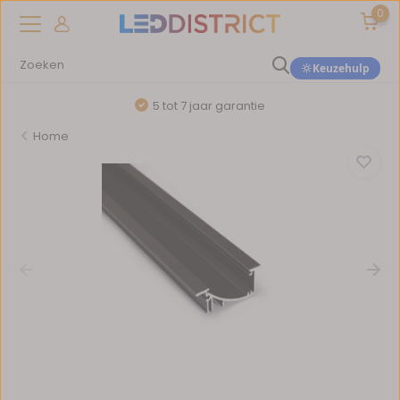
0
Keuzehulp
5 tot 7 jaar garantie
Home