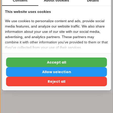
Consent
About cookies
Details
Afhalen in ons magazijn direct mogelijk
This website uses cookies
Vergelijk
We use cookies to personalize content and ads, provide social
media features, and analyze our website traffic. We also share
information about your use of our site with our social media,
Productomschrijving
advertising, and analytics partners. These partners may
Nu 15% korting
combine it with other information you've provided to them or that
they've collected from your use of their services.
15korting
Specificaties
Accept all
15% korting
Reviews
Allow selection
Verder winkelen
Reject all
Delen