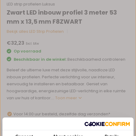
LED strip profielen Luksus
Zwart LED inbouw profiel 3 meter 53
mm x 13,5 mm F8ZWART
Bekijk alles LED Strip Profielen
€32,23
Excl. btw
Op voorraad
Beschikbaar in de winkel:
Beschikbaarheid controleren
Beleef de ultieme luxe met deze stijlvolle, naadloze LED
inbouw profielen. Perfecte verlichting voor uw interieur,
eenvoudig te installeren en betaalbaar. Geniet van
hoogwaardige, energiezuinige LED-verlichting in elke ruimte
van uw huis of kantoor....
Toon meer
Voor 14:00 uur besteld, dezelfde dag verzonden*
Eigen magazijn en servicebalie
1 tot 10 jaar garantie op verlichting