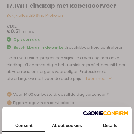
17.1WIT eindkap met kabeldoorvoer
Bekijk alles LED Strip Profielen
€1,02
€0,51
Excl. btw
Op voorraad
Beschikbaar in de winkel:
Beschikbaarheid controleren
Geef uw LEDstrip-project een stijlvolle afwerking met deze
eindkap. Klik eenvoudig in het aluminium profiel, beschikbaar
uit voorraad en nergens voordeliger. Professionele
afwerking, kwaliteit voor de beste prijs....
Toon meer
Voor 14:00 uur besteld, dezelfde dag verzonden*
Eigen magazijn en servicebalie
1 tot 10 jaar garantie op verlichting
Afhalen in ons magazijn direct mogelijk
Consent
About cookies
Details
Vergelijk