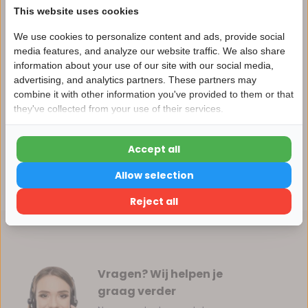
This website uses cookies
We use cookies to personalize content and ads, provide social
media features, and analyze our website traffic. We also share
Productomschrijving
information about your use of our site with our social media,
advertising, and analytics partners. These partners may
Nu 15% korting
combine it with other information you've provided to them or that
Specificaties
they've collected from your use of their services.
15korting
Reviews
Accept all
15% korting
Allow selection
Delen
Verder winkelen
Reject all
Vragen? Wij helpen je
graag verder