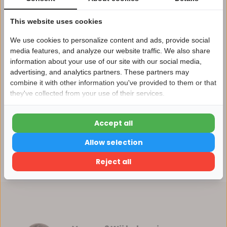
Afhalen in ons magazijn direct mogelijk
This website uses cookies
Vergelijk
We use cookies to personalize content and ads, provide social
media features, and analyze our website traffic. We also share
information about your use of our site with our social media,
Productomschrijving
advertising, and analytics partners. These partners may
Nu 15% korting
combine it with other information you've provided to them or that
they've collected from your use of their services.
15korting
Specificaties
Accept all
15% korting
Reviews
Allow selection
Verder winkelen
Delen
Reject all