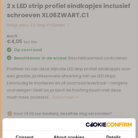
2 x LED strip profiel eindkapjes inclusief
schroeven XL06ZWART.C1
Bekijk alles LED Strip Profielen
€4,71
€4,05
Excl. btw
Op voorraad
Beschikbaar in de winkel:
Beschikbaarheid controleren
Profiteer nu van deze stijlvolle LED strip profiel eindkapjes voor
een gladde, professionele afwerking van uw LED strips.
Eenvoudig te monteren en uit voorraad leverbaar - nergens
voordeliger! Geef uw project de finishing touch met deze
must-have accessoi...
Toon meer
Voor 14:00 uur besteld, dezelfde dag verzonden*
Eigen magazijn en servicebalie
1 tot 10 jaar garantie op verlichting
Consent
About cookies
Details