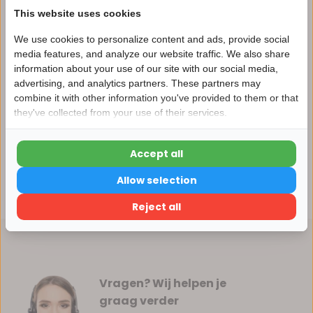
This website uses cookies
We use cookies to personalize content and ads, provide social
media features, and analyze our website traffic. We also share
Productomschrijving
information about your use of our site with our social media,
advertising, and analytics partners. These partners may
Nu 15% korting
combine it with other information you've provided to them or that
Specificaties
they've collected from your use of their services.
15korting
Reviews
Accept all
15% korting
Allow selection
Delen
Verder winkelen
Reject all
Vragen? Wij helpen je
graag verder