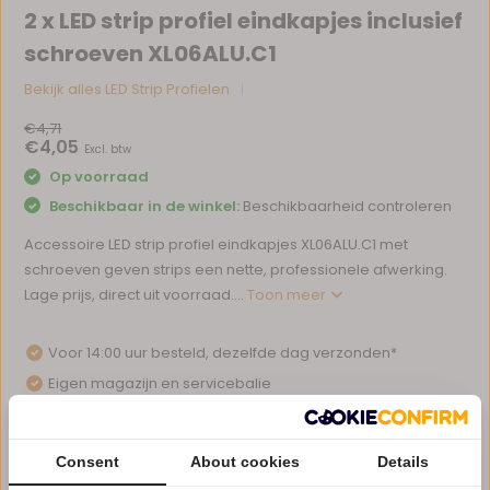
2 x LED strip profiel eindkapjes inclusief
schroeven XL06ALU.C1
Bekijk alles LED Strip Profielen
€4,71
€4,05
Excl. btw
Op voorraad
Beschikbaar in de winkel:
Beschikbaarheid controleren
Accessoire LED strip profiel eindkapjes XL06ALU.C1 met
schroeven geven strips een nette, professionele afwerking.
Lage prijs, direct uit voorraad....
Toon meer
Voor 14:00 uur besteld, dezelfde dag verzonden*
Eigen magazijn en servicebalie
1 tot 10 jaar garantie op verlichting
Afhalen in ons magazijn direct mogelijk
Consent
About cookies
Details
Vergelijk