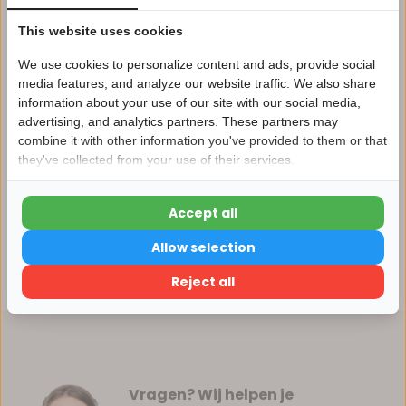
Vergelijk
This website uses cookies
We use cookies to personalize content and ads, provide social
media features, and analyze our website traffic. We also share
information about your use of our site with our social media,
Productomschrijving
advertising, and analytics partners. These partners may
Nu 15% korting
combine it with other information you've provided to them or that
they've collected from your use of their services.
15korting
Specificaties
Accept all
Reviews
15% korting
Allow selection
Verder winkelen
Delen
Reject all
Vragen? Wij helpen je