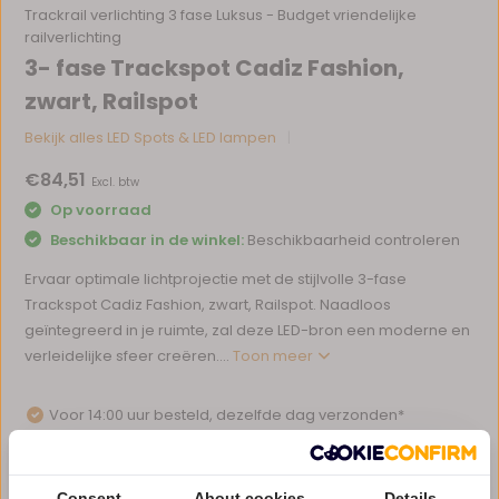
Trackrail verlichting 3 fase Luksus - Budget vriendelijke
railverlichting
3- fase Trackspot Cadiz Fashion,
zwart, Railspot
Bekijk alles LED Spots & LED lampen
€84,51
Excl. btw
Op voorraad
Beschikbaar in de winkel:
Beschikbaarheid controleren
Ervaar optimale lichtprojectie met de stijlvolle 3-fase
Trackspot Cadiz Fashion, zwart, Railspot. Naadloos
geïntegreerd in je ruimte, zal deze LED-bron een moderne en
verleidelijke sfeer creëren....
Toon meer
Voor 14:00 uur besteld, dezelfde dag verzonden*
Eigen magazijn en servicebalie
1 tot 10 jaar garantie op verlichting
Consent
About cookies
Details