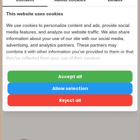
Afhalen in ons magazijn direct mogelijk
This website uses cookies
Vergelijk
We use cookies to personalize content and ads, provide social
media features, and analyze our website traffic. We also share
information about your use of our site with our social media,
Productomschrijving
advertising, and analytics partners. These partners may
Nu 15% korting
combine it with other information you've provided to them or that
they've collected from your use of their services.
15korting
Specificaties
Accept all
15% korting
Reviews
Allow selection
Verder winkelen
Reject all
Delen