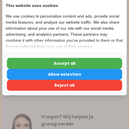
This website uses cookies
We use cookies to personalize content and ads, provide social
media features, and analyze our website traffic. We also share
Productomschrijving
information about your use of our site with our social media,
advertising, and analytics partners. These partners may
Nu 15% korting
combine it with other information you've provided to them or that
Specificaties
they've collected from your use of their services.
15korting
Reviews
Accept all
15% korting
Allow selection
Delen
Verder winkelen
Reject all
Vragen? Wij helpen je
graag verder