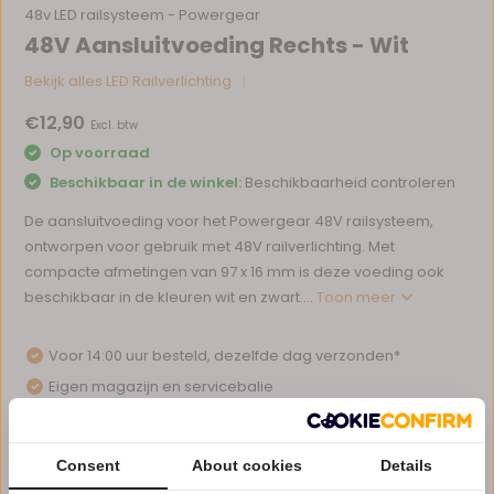
48v LED railsysteem - Powergear
48V Aansluitvoeding Rechts - Wit
Bekijk alles LED Railverlichting
€12,90
Excl. btw
Op voorraad
Beschikbaar in de winkel:
Beschikbaarheid controleren
De aansluitvoeding voor het Powergear 48V railsysteem,
ontworpen voor gebruik met 48V railverlichting. Met
compacte afmetingen van 97 x 16 mm is deze voeding ook
beschikbaar in de kleuren wit en zwart....
Toon meer
Voor 14:00 uur besteld, dezelfde dag verzonden*
Eigen magazijn en servicebalie
1 tot 10 jaar garantie op verlichting
Afhalen in ons magazijn direct mogelijk
Consent
About cookies
Details
Vergelijk