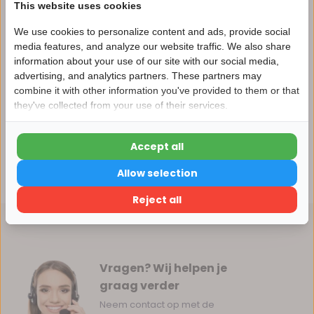
This website uses cookies
We use cookies to personalize content and ads, provide social
Productomschrijving
media features, and analyze our website traffic. We also share
information about your use of our site with our social media,
advertising, and analytics partners. These partners may
Nu 15% korting
Specificaties
combine it with other information you've provided to them or that
they've collected from your use of their services.
15korting
Reviews
Accept all
15% korting
Allow selection
Delen
Verder winkelen
Reject all
Vragen? Wij helpen je
graag verder
Neem contact op met de