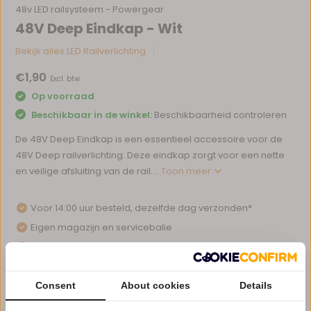
48v LED railsysteem - Powergear
48V Deep Eindkap - Wit
Bekijk alles LED Railverlichting
€1,90
Excl. btw
Op voorraad
Beschikbaar in de winkel:
Beschikbaarheid controleren
De 48V Deep Eindkap is een essentieel accessoire voor de
48V Deep railverlichting. Deze eindkap zorgt voor een nette
en veilige afsluiting van de rail....
Toon meer
Voor 14:00 uur besteld, dezelfde dag verzonden*
Eigen magazijn en servicebalie
1 tot 10 jaar garantie op verlichting
Afhalen in ons magazijn direct mogelijk
Consent
About cookies
Details
Vergelijk