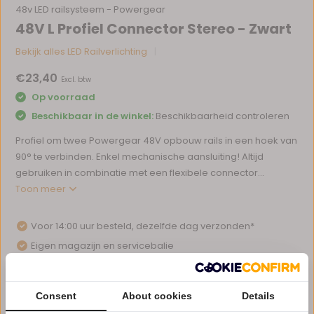
48v LED railsysteem - Powergear
48V L Profiel Connector Stereo - Zwart
Bekijk alles LED Railverlichting
€23,40
Excl. btw
Op voorraad
Beschikbaar in de winkel:
Beschikbaarheid controleren
Profiel om twee Powergear 48V opbouw rails in een hoek van
90° te verbinden. Enkel mechanische aansluiting! Altijd
gebruiken in combinatie met een flexibele connector...
Toon meer
Voor 14:00 uur besteld, dezelfde dag verzonden*
Eigen magazijn en servicebalie
1 tot 10 jaar garantie op verlichting
Afhalen in ons magazijn direct mogelijk
Consent
About cookies
Details
Vergelijk