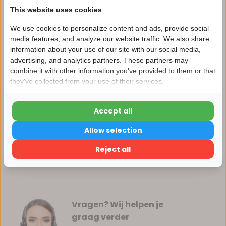
This website uses cookies
We use cookies to personalize content and ads, provide social
media features, and analyze our website traffic. We also share
Productomschrijving
information about your use of our site with our social media,
advertising, and analytics partners. These partners may
Nu 15% korting
combine it with other information you've provided to them or that
Specificaties
they've collected from your use of their services.
15korting
Reviews
Accept all
15% korting
Allow selection
Delen
Verder winkelen
Reject all
Vragen? Wij helpen je
graag verder