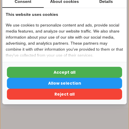
Consent
About cookies
Details
Afhalen in ons magazijn direct mogelijk
This website uses cookies
Vergelijk
We use cookies to personalize content and ads, provide social
media features, and analyze our website traffic. We also share
information about your use of our site with our social media,
Productomschrijving
advertising, and analytics partners. These partners may
Nu 15% korting
combine it with other information you've provided to them or that
they've collected from your use of their services.
15korting
Specificaties
Accept all
15% korting
Reviews
Allow selection
Verder winkelen
Reject all
Delen