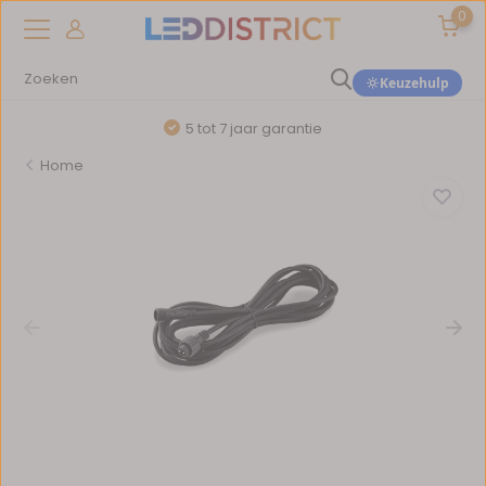
0
Keuzehulp
5 tot 7 jaar garantie
Home