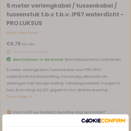
5 meter verlengkabel / tussenkabel /
tussenstuk t.b.v t.b.v. IP67 waterdicht -
PRO LUKSUS
Bekijk alles Kerst
€6,79
Excl. btw
Niet op voorraad
Beschikbaar in de winkel:
Beschikbaarheid controleren
5 meter verlengkabel / tussenkabel voor PRO IP67
waterdichte kerstverlichting. Eenvoudig uitbreiden en
verlengen met stevige sluiting. Vandaag besteld, morgen in
huis. Kom langs bij LED-gigant.nl voor directe levering....
Toon meer
Voor 14:00 uur besteld, dezelfde dag verzonden*
Eigen magazijn en servicebalie
1 tot 10 jaar garantie op verlichting