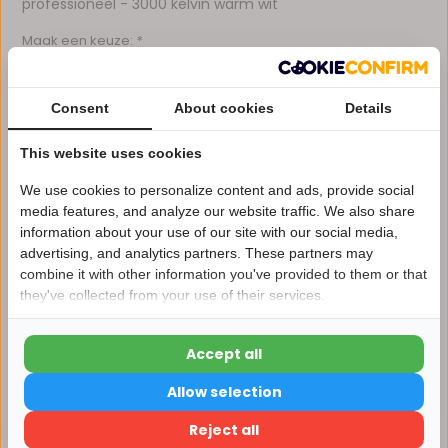
professioneel - 3000 kelvin warm wit
Maak een keuze:
*
Consent
About cookies
Details
Voor 14:00 uur besteld, dezelfde dag verzonden*
This website uses cookies
Eigen magazijn en servicebalie
We use cookies to personalize content and ads, provide social
1 tot 10 jaar garantie op verlichting
media features, and analyze our website traffic. We also share
Afhalen in ons magazijn direct mogelijk
information about your use of our site with our social media,
advertising, and analytics partners. These partners may
Nu 15% korting
Vergelijk
combine it with other information you've provided to them or that
they've collected from your use of their services.
15korting
Accept all
Productomschrijving
15% korting
Allow selection
Verder winkelen
Specificaties
Reject all