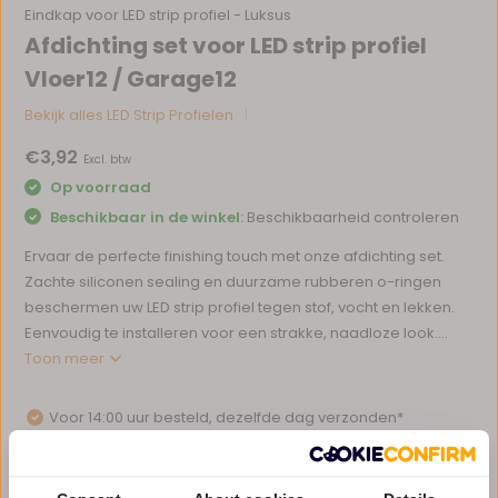
Eindkap voor LED strip profiel - Luksus
Afdichting set voor LED strip profiel
Vloer12 / Garage12
Bekijk alles LED Strip Profielen
€3,92
Excl. btw
Op voorraad
Beschikbaar in de winkel:
Beschikbaarheid controleren
Ervaar de perfecte finishing touch met onze afdichting set.
Zachte siliconen sealing en duurzame rubberen o-ringen
beschermen uw LED strip profiel tegen stof, vocht en lekken.
Eenvoudig te installeren voor een strakke, naadloze look....
Toon meer
Voor 14:00 uur besteld, dezelfde dag verzonden*
Eigen magazijn en servicebalie
1 tot 10 jaar garantie op verlichting