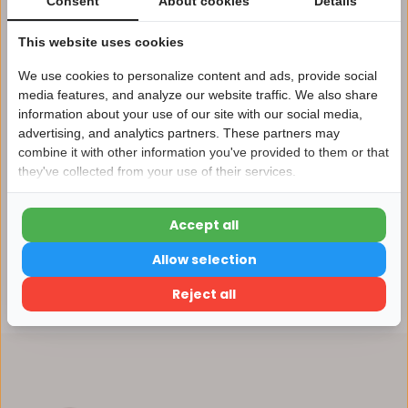
Consent
About cookies
Details
Afhalen in ons magazijn direct mogelijk
This website uses cookies
Vergelijk
We use cookies to personalize content and ads, provide social
media features, and analyze our website traffic. We also share
information about your use of our site with our social media,
Productomschrijving
advertising, and analytics partners. These partners may
Nu 15% korting
combine it with other information you've provided to them or that
they've collected from your use of their services.
15korting
Specificaties
Accept all
15% korting
Reviews
Allow selection
Verder winkelen
Reject all
Delen