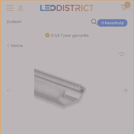
0
Keuzehulp
5 tot 7 jaar garantie
Home