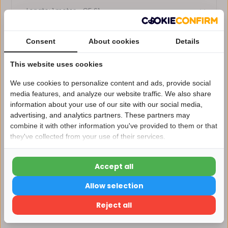
Consent
About cookies
Details
Voor 14:00 uur besteld, dezelfde dag verzonden*
Eigen magazijn en servicebalie
This website uses cookies
1 tot 10 jaar garantie op verlichting
We use cookies to personalize content and ads, provide social
Afhalen in ons magazijn direct mogelijk
media features, and analyze our website traffic. We also share
information about your use of our site with our social media,
Vergelijk
advertising, and analytics partners. These partners may
Nu 15% korting
combine it with other information you've provided to them or that
they've collected from your use of their services.
15korting
Productomschrijving
Accept all
15% korting
Specificaties
Allow selection
Verder winkelen
Reject all
Reviews