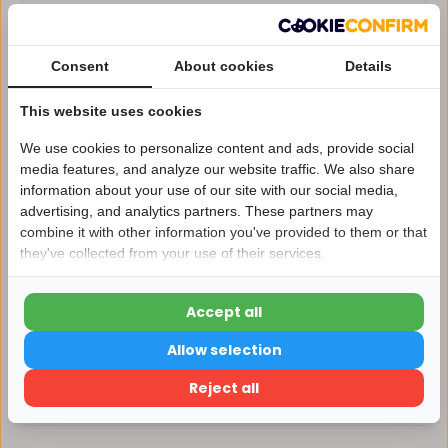
Voor 14:00 uur besteld, dezelfde dag verzonden*
Consent
About cookies
Details
Eigen magazijn en servicebalie
This website uses cookies
1 tot 10 jaar garantie op verlichting
Afhalen in ons magazijn direct mogelijk
We use cookies to personalize content and ads, provide social
media features, and analyze our website traffic. We also share
Vergelijk
information about your use of our site with our social media,
advertising, and analytics partners. These partners may
Nu 15% korting
combine it with other information you've provided to them or that
they've collected from your use of their services.
15korting
Productomschrijving
Accept all
15% korting
Specificaties
Allow selection
Verder winkelen
Reject all
Reviews