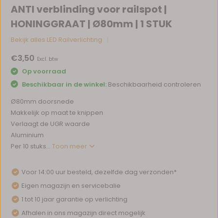
ANTI verblinding voor railspot |
HONINGGRAAT | Ø80mm | 1 STUK
Bekijk alles LED Railverlichting
€3,50
Excl. btw
Op voorraad
Beschikbaar in de winkel:
Beschikbaarheid controleren
Ø80mm doorsnede
Makkelijk op maat te knippen
Verlaagt de UGR waarde
Aluminium
Per 10 stuks...
Toon meer
Voor 14:00 uur besteld, dezelfde dag verzonden*
Eigen magazijn en servicebalie
1 tot 10 jaar garantie op verlichting
Afhalen in ons magazijn direct mogelijk