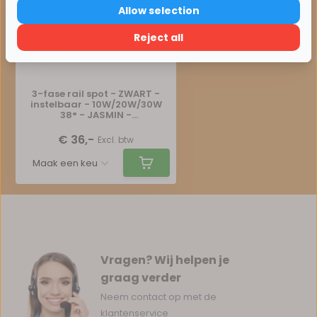
Allow selection
Verder winkelen
Reject all
3-fase rail spot - ZWART -
instelbaar - 10W/20W/30W
38° - JASMIN -
2700/3000/4000K
€ 36,-
Excl. btw
Vragen? Wij helpen je
graag verder
Neem contact op met de
klantenservice