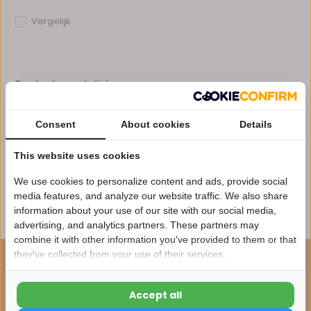
Vergelijk
Productomschrijving
Consent
About cookies
Details
Specificaties
This website uses cookies
Reviews
We use cookies to personalize content and ads, provide social
media features, and analyze our website traffic. We also share
Delen
information about your use of our site with our social media,
advertising, and analytics partners. These partners may
Nu 15% korting
combine it with other information you've provided to them or that
they've collected from your use of their services.
15korting
ONZE AANBEVELING
Maak je bestelling compleet
Accept all
15% korting