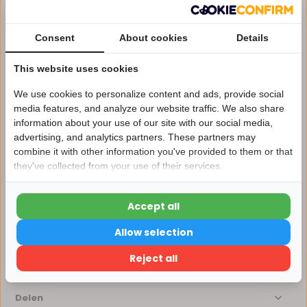
Voor 14:00 uur besteld, dezelfde dag verzonden*
Consent
About cookies
Details
Eigen magazijn en servicebalie
1 tot 10 jaar garantie op verlichting
This website uses cookies
Afhalen in ons magazijn direct mogelijk
We use cookies to personalize content and ads, provide social
media features, and analyze our website traffic. We also share
Vergelijk
information about your use of our site with our social media,
advertising, and analytics partners. These partners may
Nu 15% korting
combine it with other information you've provided to them or that
they've collected from your use of their services.
15korting
Productomschrijving
Accept all
15% korting
Specificaties
Allow selection
Verder winkelen
Reviews
Reject all
Delen