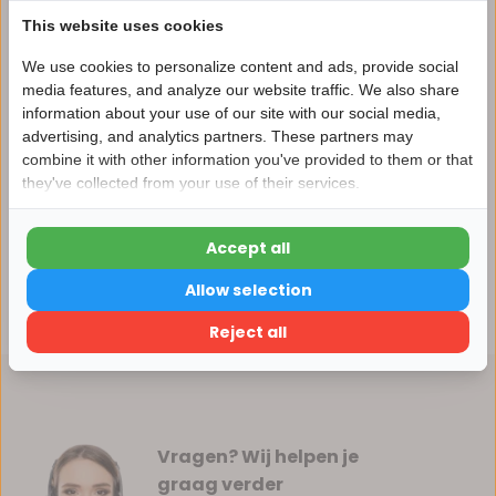
Vergelijk
This website uses cookies
We use cookies to personalize content and ads, provide social
media features, and analyze our website traffic. We also share
Productomschrijving
information about your use of our site with our social media,
advertising, and analytics partners. These partners may
Nu 15% korting
combine it with other information you've provided to them or that
Specificaties
they've collected from your use of their services.
15korting
Reviews
Accept all
15% korting
Allow selection
Delen
Verder winkelen
Reject all
Vragen? Wij helpen je
graag verder