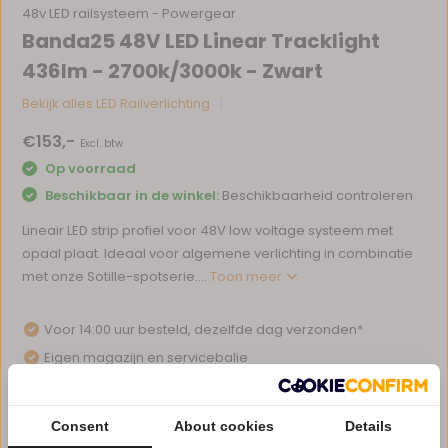
48v LED railsysteem - Powergear
Banda25 48V LED Linear Tracklight
436lm - 2700k/3000k - Zwart
Bekijk alles LED Railverlichting
€153,-
Excl. btw
Op voorraad
Beschikbaar in de winkel:
Beschikbaarheid controleren
Lineair LED strip profiel voor 48V low voltage systeem met
opaal plaat. Ideaal voor algemene verlichting in combinatie
met onze Sotille-spotserie....
Toon meer
Voor 14:00 uur besteld, dezelfde dag verzonden*
Eigen magazijn en servicebalie
1 tot 10 jaar garantie op verlichting
Afhalen in ons magazijn direct mogelijk
Consent
About cookies
Details