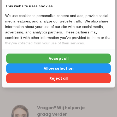
Vergelijk
This website uses cookies
We use cookies to personalize content and ads, provide social
media features, and analyze our website traffic. We also share
Productomschrijving
information about your use of our site with our social media,
advertising, and analytics partners. These partners may
Nu 15% korting
combine it with other information you've provided to them or that
Specificaties
they've collected from your use of their services.
15korting
Reviews
Accept all
15% korting
Allow selection
Delen
Verder winkelen
Reject all
Vragen? Wij helpen je
graag verder