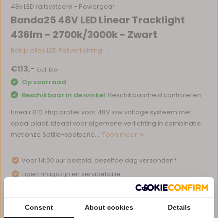
48v LED railsysteem - Powergear
Banda25 48V LED Linear Tracklight
436lm - 2700k/3000k - Zwart
Bekijk alles LED Railverlichting
€113,-
Excl. btw
Op voorraad
Beschikbaar in de winkel:
Beschikbaarheid controleren
Lineair LED strip profiel voor 48V low voltage systeem met
opaal plaat. Ideaal voor algemene verlichting in combinatie
met onze Sotille-spotserie....
Toon meer
Voor 14:00 uur besteld, dezelfde dag verzonden*
Eigen magazijn en servicebalie
1 tot 10 jaar garantie op verlichting
Afhalen in ons magazijn direct mogelijk
Consent
About cookies
Details