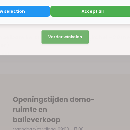
ow selection
Accept all
15% korting
ppelbare kerstverlichting verlengkabel – 20 me
Verder winkelen
er)
raad
Openingstijden demo-
ruimte en
balieverkoop
Maandag t/m vrijdag: 09:00 - 17:00