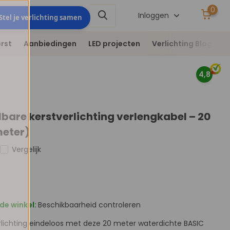
0
Stel je verlichting
Inloggen
Stel je verlichting samen
samen
rst
Aanbiedingen
LED projecten
Verlichting Blog
V
4,8
bare kerstverlichting verlengkabel – 20
meter)
Vergelijk
de winkel:
Beschikbaarheid controleren
rlichting eindeloos met deze 20 meter waterdichte BASIC