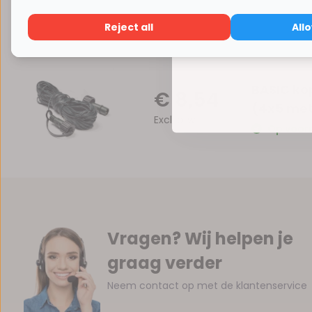
Reject all
All
BASIC ko
€ 8,54
(4x5 met
Excl. btw
Op voor
Vragen? Wij helpen je
graag verder
Neem contact op met de klantenservice