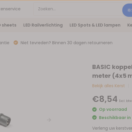
tenservice
D sheets
LED Railverlichting
LED Spots & LED lampen
Ke
antie
Niet tevreden? Binnen 30 dagen retourneren
BASIC koppel
meter (4x5 
Bekijk alles Kerst
€8,54
Excl. btw
Op voorraad
Beschikbaar in 
Verleng uw kerstve