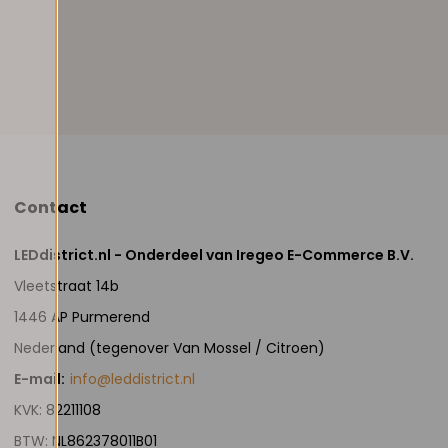
Contact
LEDdistrict.nl - Onderdeel van Iregeo E-Commerce B.V.
Vleetstraat 14b
1446 AP Purmerend
Nederland (tegenover Van Mossel / Citroen)
E-mail:
info@leddistrict.nl
KVK: 82211108
BTW: NL862378011B01