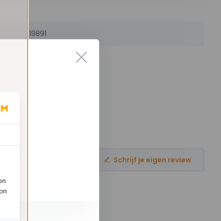
19891
Schrijf je eigen review
on
ion