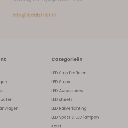
info@leddistrict.nl
unt
Categorieën
LED Strip Profielen
ngen
LED Strips
jst
LED Accessoires
oducten
LED sheets
aanvragen
LED Railverlichting
LED Spots & LED lampen
Kerst