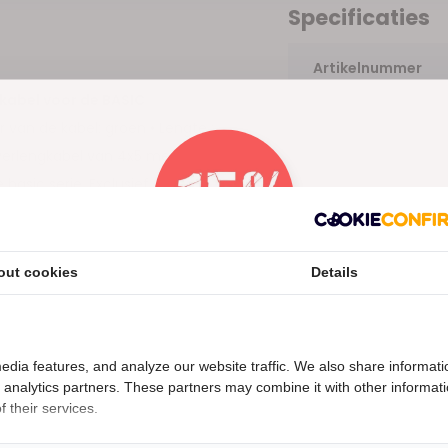
Specificaties
Artikelnummer
kabel voor de BASIC
ur van de kabel: groen • Lengte :
erlengkabel van 4x5 meter is
basic serie. Exclusief
out cookies
Details
Nu 15% korting
15korting
edia features, and analyze our website traffic. We also share informati
d analytics partners. These partners may combine it with other informat
 their services.