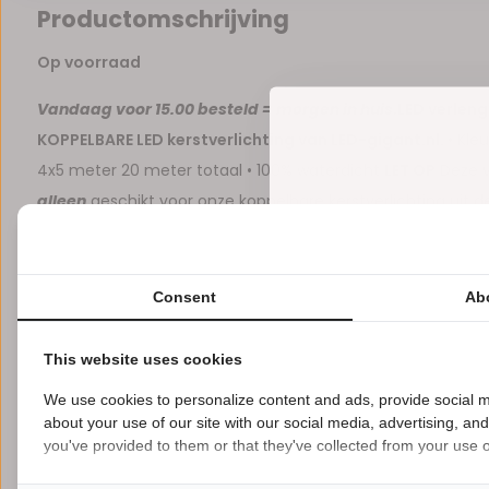
Productomschrijving
Op voorraad
Vandaag voor 15.00 besteld = morgen in huis.
LED verleng
KOPPELBARE LED kerstverlichting van LED-gigant.nl.
• Kle
4x5 meter 20 meter totaal • 100% waterdicht
LET OP
Deze v
alleen
geschikt voor onze koppelbare kerstverlichting uit de 
verkrijgbaar via LED-Gigant.nl.
Consent
Ab
Reviews
This website uses cookies
0
5
from
Based on 0 reviews
We use cookies to personalize content and ads, provide social m
Er zijn nog geen reviews geschreven over dit product..
about your use of our site with our social media, advertising, an
you've provided to them or that they've collected from your use of