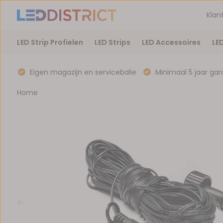
Klan
LED Strip Profielen
LED Strips
LED Accessoires
LE
Eigen magazijn en servicebalie
Minimaal 5 jaar gar
Home