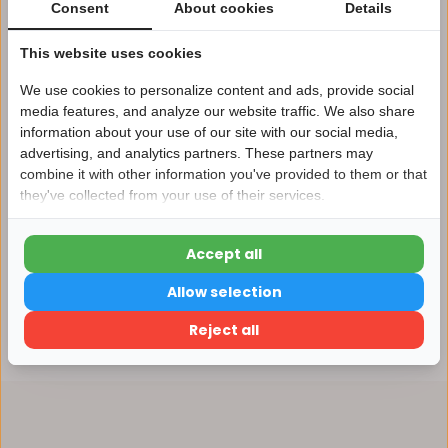
Consent
About cookies
Details
Afhalen in ons magazijn direct mogelijk
This website uses cookies
Vergelijk
We use cookies to personalize content and ads, provide social
media features, and analyze our website traffic. We also share
information about your use of our site with our social media,
advertising, and analytics partners. These partners may
Productomschrijving
Nu 15% korting
combine it with other information you've provided to them or that
they've collected from your use of their services.
15korting
Specificaties
Accept all
15% korting
Reviews
Allow selection
Verder winkelen
Reject all
Delen