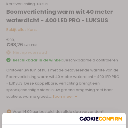
Kerstverlichting Luksus
Boomverlichting warm wit 40 meter
waterdicht - 400 LED PRO - LUKSUS
Bekijk alles Kerst
€99,-
€68,26
Excl. btw
Niet op voorraad
Beschikbaar in de winkel:
Beschikbaarheid controleren
Omtover uw tuin of huis met de betoverende warmte van de
Boomverlichting warm wit 40 meter waterdicht - 400 LED PRO
- LUKSUS. Deze koppelbare, verlichting brengt een
sprookjesachtige sfeer in uw groene omgeving met haar
subtiele, warme gloed....
Toon meer
Voor 14:00 uur besteld, dezelfde dag verzonden*
Eigen magazijn en servicebalie
1 tot 10 jaar garantie op verlichting