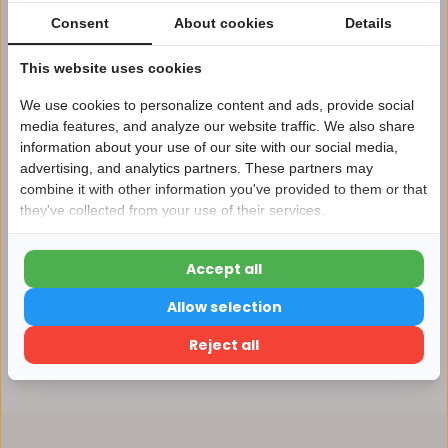
Eigen magazijn en servicebalie
Consent
About cookies
Details
1 tot 10 jaar garantie op verlichting
Afhalen in ons magazijn direct mogelijk
This website uses cookies
Vergelijk
We use cookies to personalize content and ads, provide social
media features, and analyze our website traffic. We also share
information about your use of our site with our social media,
advertising, and analytics partners. These partners may
Nu 15% korting
Productomschrijving
combine it with other information you've provided to them or that
they've collected from your use of their services.
15korting
Specificaties
Accept all
15% korting
Allow selection
Reviews
Verder winkelen
Reject all
Delen