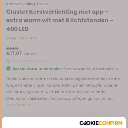
Kerstverlichting Luksus
Cluster Kerstverlichting met app -
extra warm wit met 8 lichtstanden –
400 LED
Bekijk alles Kerst
€34,15
€17,07
Excl. btw
Niet op voorraad
Beschikbaar in de winkel:
Beschikbaarheid controleren
Geniet van een warm en sfeervol kerstgevoel met deze extra
lange 11 meter cluster kerstverlichting met 400 LED lampjes in
een prachtige warm witte kleur. Creëer verschillende
sfeervolle lichtstanden met de app of handige controller....
Toon meer
Voor 14:00 uur besteld, dezelfde dag verzonden*