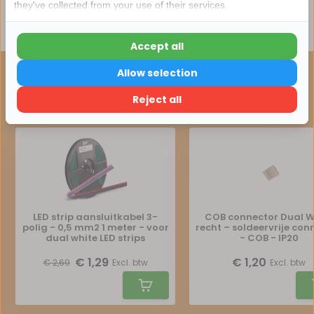
they've collected from your use of their services.
15korting
Delen
Accept all
15% korting
Allow selection
ONZE AANBEVELING
Verder winkelen
Maak je bestelling compleet
Reject all
LED strip aansluitkabel 3-
COB connector Dual W
polig - 0,5 mm2 1 meter - voor
recht – soldeervrije con
dual white LED strips
- COB - IP20
€ 1,29
€ 1,20
€ 2,69
Excl. btw
Excl. btw