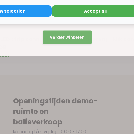
ow selection
Accept all
15% korting
Verder winkelen
LED strip connector recht - soldeervrij - klik co
OB
raad
Openingstijden demo-
ruimte en
balieverkoop
Maandag t/m vrijdag: 09:00 - 17:00