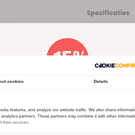
Specificaties
 breed.
Artikelnummer
oppelen en de strakke egale
oppelstukje worden geklikt.
out cookies
Details
Nu 15% korting
15korting
edia features, and analyze our website traffic. We also share informati
d analytics partners. These partners may combine it with other informat
 their services.