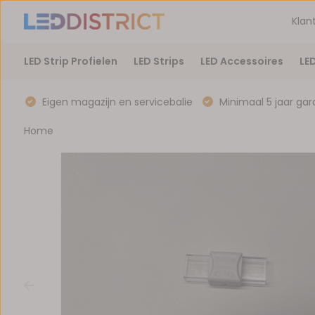
Klan
LED Strip Profielen
LED Strips
LED Accessoires
LE
Eigen magazijn en servicebalie
Minimaal 5 jaar gar
Home