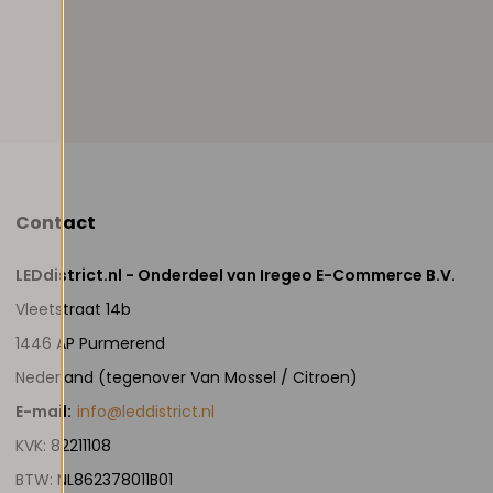
Contact
LEDdistrict.nl - Onderdeel van Iregeo E-Commerce B.V.
Vleetstraat 14b
1446 AP Purmerend
Nederland (tegenover Van Mossel / Citroen)
E-mail:
info@leddistrict.nl
KVK: 82211108
BTW: NL862378011B01