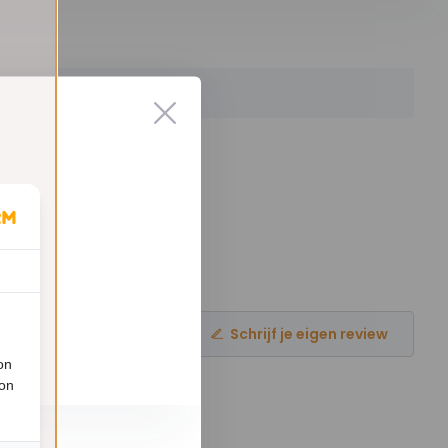
33046
Schrijf je eigen review
on
ion