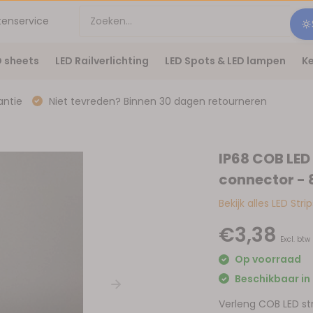
tenservice
D sheets
LED Railverlichting
LED Spots & LED lampen
Ke
antie
Niet tevreden? Binnen 30 dagen retourneren
IP68 COB LED 
connector -
Bekijk alles LED Stri
€3,38
Excl. btw
Op voorraad
Beschikbaar in 
Verleng COB LED st