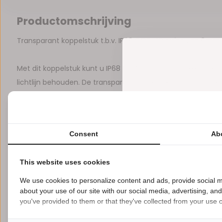
Productomschrijving
Transparant koppelstuk t.b.v. IP68 COB LED strips van 8mm
Met dit koppelstuk kunt u IP68 COB LED strips aan elkaar k
lichtlijn behouden. De transparante blokjes kunnen in het k
LET OP* Vochtdicht, niet geschikt voor onderdompeling.
Consent
Ab
Reviews
This website uses cookies
0
5
from
Based on 0 reviews
We use cookies to personalize content and ads, provide social m
about your use of our site with our social media, advertising, an
Er zijn nog geen reviews geschreven over dit product..
you've provided to them or that they've collected from your use of