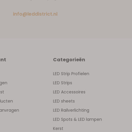
info@leddistrict.nl
unt
Categorieën
LED Strip Profielen
ngen
LED Strips
jst
LED Accessoires
oducten
LED sheets
aanvragen
LED Railverlichting
LED Spots & LED lampen
Kerst