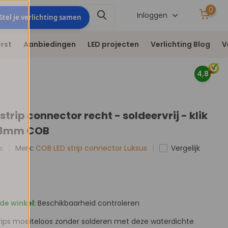
0
Stel je verlichting
Inloggen
Stel je verlichting samen
samen
rst
Aanbiedingen
LED projecten
Verlichting Blog
V
4,8
strip connector recht - soldeervrij - klik
 8mm COB
ps
Merk:
COB LED strip connector Luksus
Vergelijk
de winkel:
Beschikbaarheid controleren
rips moeiteloos zonder solderen met deze waterdichte