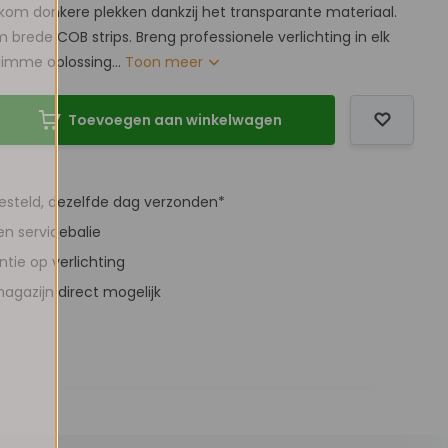
rkom donkere plekken dankzij het transparante materiaal.
brede COB strips. Breng professionele verlichting in elk
limme oplossing...
Toon meer
Toevoegen aan winkelwagen
besteld, dezelfde dag verzonden*
en servicebalie
antie op verlichting
agazijn direct mogelijk