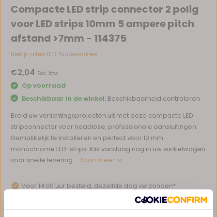
Compacte LED strip connector 2 polig
voor LED strips 10mm 5 ampere pitch
afstand >7mm - 114375
Bekijk alles LED Accessoires
€2,04
Excl. btw
Op voorraad
Beschikbaar in de winkel:
Beschikbaarheid controleren
Breid uw verlichtingsprojecten uit met deze compacte LED
stripconnector voor naadloze, professionele aansluitingen.
Gemakkelijk te installeren en perfect voor 10 mm
monochrome LED-strips. Klik vandaag nog in uw winkelwagen
voor snelle levering....
Toon meer
Voor 14:00 uur besteld, dezelfde dag verzonden*
Eigen magazijn en servicebalie
1 tot 10 jaar garantie op verlichting