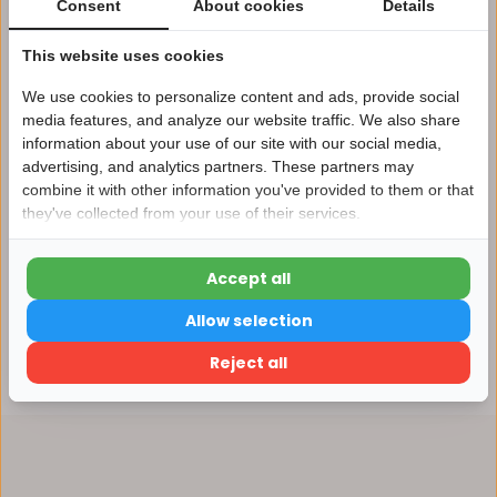
Consent
About cookies
Details
Afhalen in ons magazijn direct mogelijk
This website uses cookies
Vergelijk
We use cookies to personalize content and ads, provide social
media features, and analyze our website traffic. We also share
information about your use of our site with our social media,
Productomschrijving
advertising, and analytics partners. These partners may
Nu 15% korting
combine it with other information you've provided to them or that
they've collected from your use of their services.
15korting
Specificaties
Accept all
15% korting
Reviews
Allow selection
Verder winkelen
Reject all
Delen