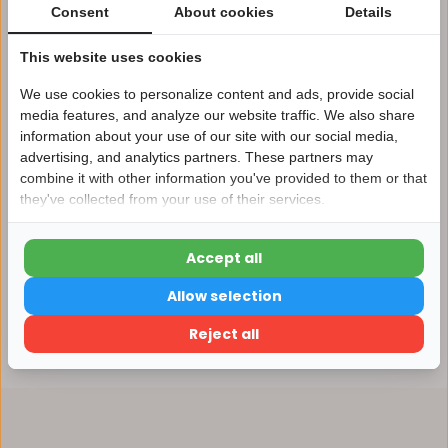
1 tot 10 jaar garantie op verlichting
Consent
About cookies
Details
Afhalen in ons magazijn direct mogelijk
This website uses cookies
Vergelijk
We use cookies to personalize content and ads, provide social
media features, and analyze our website traffic. We also share
information about your use of our site with our social media,
advertising, and analytics partners. These partners may
Nu 15% korting
Productomschrijving
combine it with other information you've provided to them or that
they've collected from your use of their services.
15korting
Specificaties
Accept all
15% korting
Reviews
Allow selection
Verder winkelen
Reject all
Delen