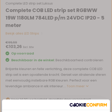
Complete LED strip set Luksus
Complete COB LED strip set RGBWW
19W 1180LM 784LED p/m 24VDC IP20 - 5
meter
Bekijk alles LED Strips
€99,69
€103,26
Excl. btw
Op voorraad
Beschikbaar in de winkel:
Beschikbaarheid controleren
Briljante kleuren en felle verlichting, deze complete COB LED
strip set is een opvallende kracht. Geniet van stralende sferen
met eenvoudig instelbare RGB kleuren. Perfect voor een
levendige ambiance in elk interieur....
Toon meer
Voor 14:00 uur besteld, dezelfde dag verzonden*
Eigen magazijn en servicebalie