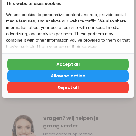
This website uses cookies
We use cookies to personalize content and ads, provide social
media features, and analyze our website traffic. We also share
Productomschrijving
information about your use of our site with our social media,
advertising, and analytics partners. These partners may
Nu 15% korting
combine it with other information you've provided to them or that
Specificaties
they've collected from your use of their services.
15korting
Reviews
Accept all
15% korting
Allow selection
Delen
Verder winkelen
Reject all
Vragen? Wij helpen je
graag verder
Neem contact op met de