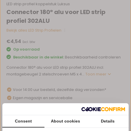
LED strip profiel koppelstuk Luksus
Connector 180° alu voor LED strip
profiel 302ALU
Bekijk alles LED Strip Profielen
€4,54
Excl. btw
Op voorraad
Beschikbaar in de winkel:
Beschikbaarheid controleren
Connector 180° alu voor LED strip profiel 302ALU incl.
montagebeugel 2 stelschroeven M5 x 4...
Toon meer
Voor 14:00 uur besteld, dezelfde dag verzonden*
Eigen magazijn en servicebalie
1 tot 10 jaar garantie op verlichting
Afhalen in ons magazijn direct mogelijk
Consent
About cookies
Details
Vergelijk