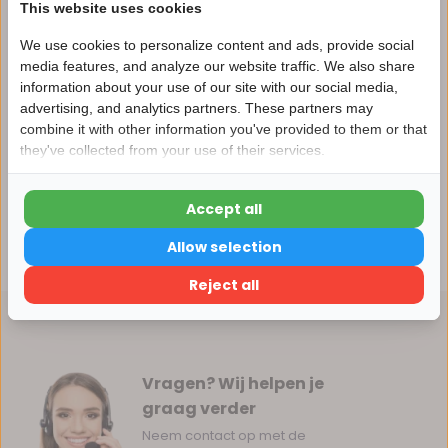
This website uses cookies
We use cookies to personalize content and ads, provide social
Productomschrijving
media features, and analyze our website traffic. We also share
information about your use of our site with our social media,
advertising, and analytics partners. These partners may
Nu 15% korting
Specificaties
combine it with other information you've provided to them or that
they've collected from your use of their services.
15korting
Reviews
Accept all
15% korting
Allow selection
Delen
Verder winkelen
Reject all
Vragen? Wij helpen je
graag verder
Neem contact op met de