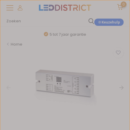
0
Keuzehulp
5 tot 7 jaar garantie
Home