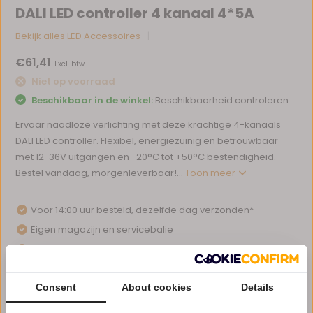
DALI LED controller 4 kanaal 4*5A
Bekijk alles LED Accessoires
€61,41
Excl. btw
Niet op voorraad
Beschikbaar in de winkel:
Beschikbaarheid controleren
Ervaar naadloze verlichting met deze krachtige 4-kanaals
DALI LED controller. Flexibel, energiezuinig en betrouwbaar
met 12-36V uitgangen en -20°C tot +50°C bestendigheid.
Bestel vandaag, morgenleverbaar!...
Toon meer
Voor 14:00 uur besteld, dezelfde dag verzonden*
Eigen magazijn en servicebalie
1 tot 10 jaar garantie op verlichting
Afhalen in ons magazijn direct mogelijk
Consent
About cookies
Details
Vergelijk