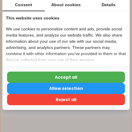
1 tot 10 jaar garantie op verlichting
Consent
About cookies
Details
Afhalen in ons magazijn direct mogelijk
This website uses cookies
Vergelijk
We use cookies to personalize content and ads, provide social
media features, and analyze our website traffic. We also share
information about your use of our site with our social media,
advertising, and analytics partners. These partners may
Nu 15% korting
Productomschrijving
combine it with other information you've provided to them or that
they've collected from your use of their services.
15korting
Specificaties
Accept all
15% korting
Reviews
Allow selection
Verder winkelen
Reject all
Delen