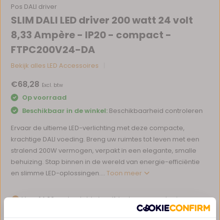
Pos DALI driver
SLIM DALI LED driver 200 watt 24 volt
8,33 Ampère - IP20 - compact -
FTPC200V24-DA
Bekijk alles LED Accessoires
€68,28
Excl. btw
Op voorraad
Beschikbaar in de winkel:
Beschikbaarheid controleren
Ervaar de ultieme LED-verlichting met deze compacte,
krachtige DALI voeding. Breng uw ruimtes tot leven met een
stralend 200W vermogen, verpakt in een elegante, smalle
behuizing. Stap binnen in de wereld van energie-efficiëntie
en slimme LED-oplossingen....
Toon meer
Voor 14:00 uur besteld, dezelfde dag verzonden*
Eigen magazijn en servicebalie