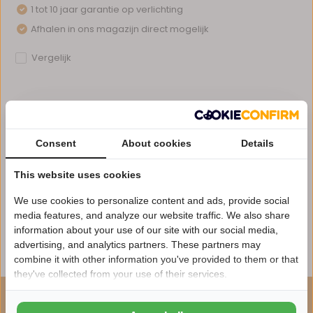
1 tot 10 jaar garantie op verlichting
Afhalen in ons magazijn direct mogelijk
Vergelijk
Productomschrijving
Consent
About cookies
Details
Specificaties
This website uses cookies
We use cookies to personalize content and ads, provide social
Reviews
media features, and analyze our website traffic. We also share
information about your use of our site with our social media,
advertising, and analytics partners. These partners may
Delen
Nu 15% korting
combine it with other information you've provided to them or that
they've collected from your use of their services.
15korting
ONZE AANBEVELING