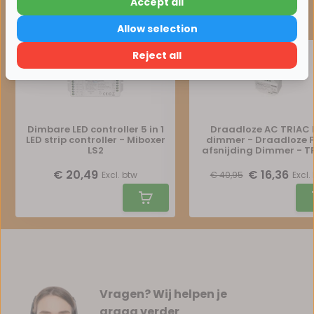
Accept all
Maak je bestelling compleet
15% korting
Allow selection
Verder winkelen
Reject all
Dimbare LED controller 5 in 1
Draadloze AC TRIAC 
LED strip controller - Miboxer
dimmer - Draadloze 
LS2
afsnijding Dimmer - T
Miboxer
€ 20,49
€ 16,36
Excl. btw
€ 40,95
Excl.
Vragen? Wij helpen je
graag verder