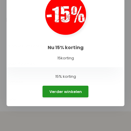
Afhalen in ons magazijn direct mogelijk
Vergelijk
Productomschrijving
Nu 15% korting
15korting
Specificaties
15% korting
Reviews
Verder winkelen
Delen