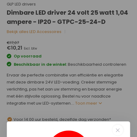
GLP LED drivers
Dimbare LED driver 24 volt 25 watt 1,04
ampere - IP20 - GTPC-25-24-D
Bekijk alles LED Accessoires
€17,07
€10,21
Excl. btw
Op voorraad
Beschikbaar in de winkel:
Beschikbaarheid controleren
Ervaar de perfecte combinatie van efficiëntie en elegantie
met deze dimbare 24V LED-voeding. Creëer stemmige
verlichting, pas het aan uw stemming en bespaar energie
met één stijlvolle oplossing. Bestel nu voor naadloze
integratie met uw LED-systemen....
Toon meer
Voor 14:00 uur besteld, dezelfde dag verzonden*
Eigen magazijn en servicebalie
1 tot 10 jaar garantie op verlichting