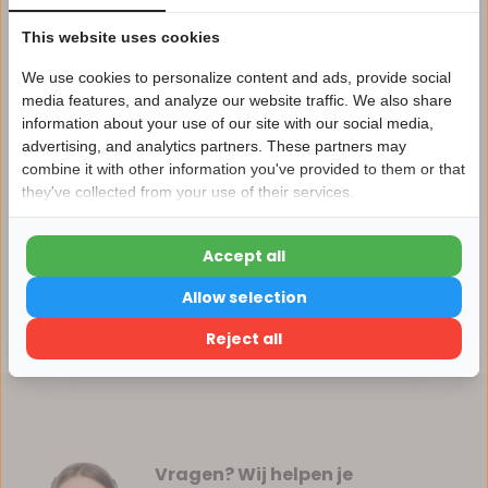
Vergelijk
This website uses cookies
We use cookies to personalize content and ads, provide social
media features, and analyze our website traffic. We also share
information about your use of our site with our social media,
Productomschrijving
advertising, and analytics partners. These partners may
Nu 15% korting
combine it with other information you've provided to them or that
they've collected from your use of their services.
15korting
Specificaties
Accept all
Reviews
15% korting
Allow selection
Verder winkelen
Delen
Reject all
Vragen? Wij helpen je