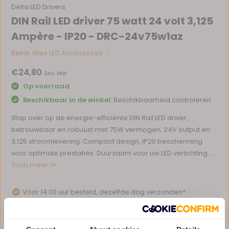
Delta LED Drivers
DIN Rail LED driver 75 watt 24 volt 3,125
Ampère - IP20 - DRC-24v75w1az
Bekijk alles LED Accessoires
€24,80
Excl. btw
Op voorraad
Beschikbaar in de winkel:
Beschikbaarheid controleren
Stap over op de energie-efficiënte DIN Rail LED driver,
betrouwbaar en robuust met 75W vermogen, 24V output en
3,125 stroomlevering. Compact design, IP20 bescherming
voor optimale prestaties. Duurzaam voor uw LED verlichting....
Toon meer
Voor 14:00 uur besteld, dezelfde dag verzonden*
Eigen magazijn en servicebalie
1 tot 10 jaar garantie op verlichting