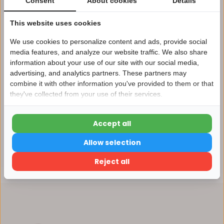
Consent
About cookies
Details
Afhalen in ons magazijn direct mogelijk
This website uses cookies
Vergelijk
We use cookies to personalize content and ads, provide social
media features, and analyze our website traffic. We also share
information about your use of our site with our social media,
Productomschrijving
advertising, and analytics partners. These partners may
Nu 15% korting
combine it with other information you've provided to them or that
they've collected from your use of their services.
15korting
Specificaties
Accept all
15% korting
Reviews
Allow selection
Verder winkelen
Reject all
Delen