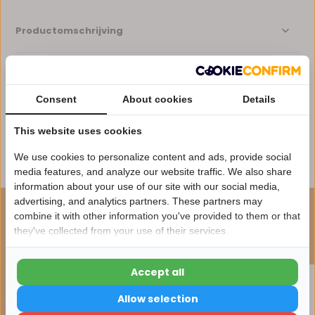
Productomschrijving
Specificaties
Consent
About cookies
Details
Reviews
This website uses cookies
We use cookies to personalize content and ads, provide social
Delen
media features, and analyze our website traffic. We also share
information about your use of our site with our social media,
advertising, and analytics partners. These partners may
Nu 15% korting
ONZE AANBEVELING
combine it with other information you've provided to them or that
they've collected from your use of their services.
Maak je bestelling compleet
15korting
Accept all
15% korting
Allow selection
Verder winkelen