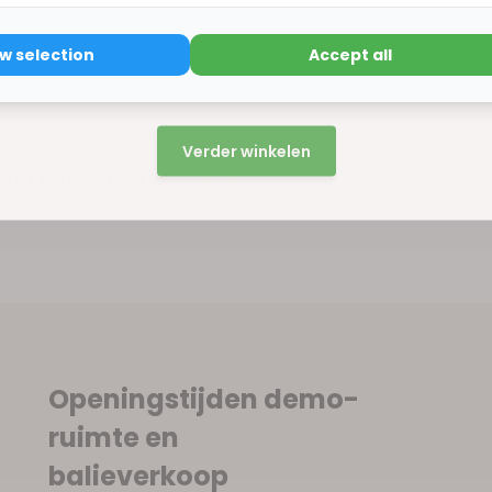
ow selection
Accept all
15% korting
Verder winkelen
met kabeldoorvoer - 03.1ZWART
raad
Openingstijden demo-
ruimte en
balieverkoop