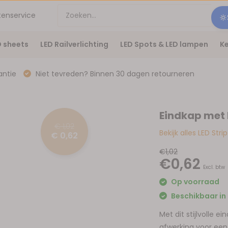
tenservice
D sheets
LED Railverlichting
LED Spots & LED lampen
Ke
antie
Niet tevreden? Binnen 30 dagen retourneren
Eindkap met
€ 1,02
Bekijk alles LED Stri
€ 0,62
€1,02
€0,62
Excl. btw
Op voorraad
Beschikbaar in 
Met dit stijlvolle e
afwerking voor een 