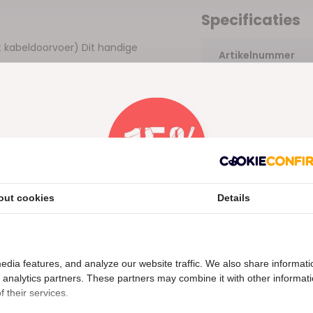
Specificaties
t kabeldoorvoer) Dit handige
Artikelnummer
WART Dit type heeft een
ips, in combinatie met onze LED
e oplossing in huis.
 strip profiel 03.1ZWART
out cookies
Details
Nu 15% korting
15korting
edia features, and analyze our website traffic. We also share informati
d analytics partners. These partners may combine it with other informat
 their services.