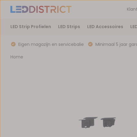
Klan
LED Strip Profielen
LED Strips
LED Accessoires
LE
Eigen magazijn en servicebalie
Minimaal 5 jaar gar
Home