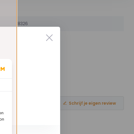
8326
Schrijf je eigen review
on
ion