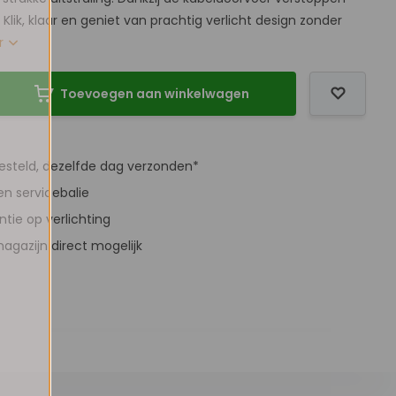
 Klik, klaar en geniet van prachtig verlicht design zonder
r
Toevoegen aan winkelwagen
besteld, dezelfde dag verzonden*
en servicebalie
antie op verlichting
agazijn direct mogelijk