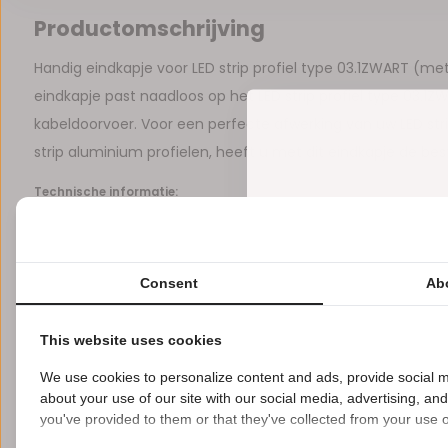
Productomschrijving
Handig eindkapje voor LED strip profiel type 03.1ZWART (me
eindkapje past naadloos op het LED strip profiel type 03.1Z
kabeldoorvoer. Voor een perfecte afwerking van uw LED str
strip aluminium profielen, heeft u met dit eindkapje de best
Technische informatie:
• Materiaal: Kunststof / PVC • Kleur: Grijs • Geschikt voor LED
Consent
Ab
Reviews
This website uses cookies
0
5
from
Based on 0 reviews
We use cookies to personalize content and ads, provide social m
Er zijn nog geen reviews geschreven over dit product..
about your use of our site with our social media, advertising, an
you've provided to them or that they've collected from your use of