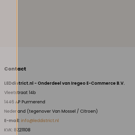
Contact
LEDdistrict.nl - Onderdeel van Iregeo E-Commerce B.V.
Vleetstraat 14b
1446 AP Purmerend
Nederland (tegenover Van Mossel / Citroen)
E-mail:
info@leddistrict.nl
KVK: 82211108