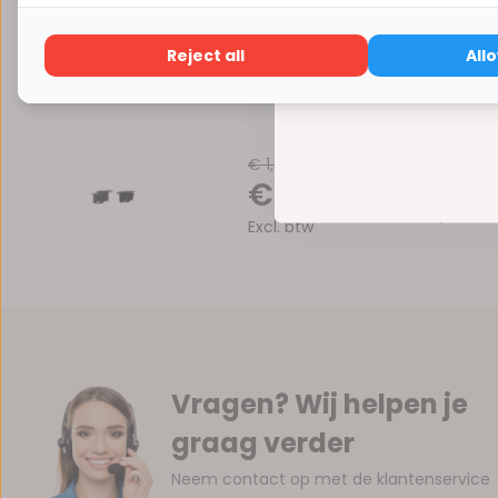
Reject all
All
€ 1,02
Eindkap 
€ 0,62
Op voor
Excl. btw
Vragen? Wij helpen je
graag verder
Neem contact op met de klantenservice