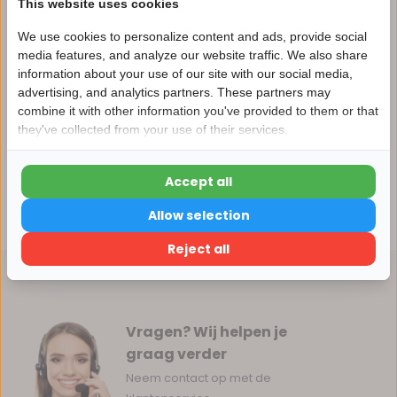
This website uses cookies
Vergelijk
We use cookies to personalize content and ads, provide social
media features, and analyze our website traffic. We also share
information about your use of our site with our social media,
advertising, and analytics partners. These partners may
Nu 15% korting
Productomschrijving
combine it with other information you've provided to them or that
they've collected from your use of their services.
15korting
Reviews
Accept all
15% korting
Delen
Allow selection
Verder winkelen
Reject all
Vragen? Wij helpen je
graag verder
Neem contact op met de